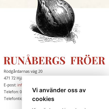
Rödgårdarnas väg 20
471 72 Hjälteby, Sverige
E-post:
info@runabergsfroer.se
Vi använder oss av
Telefon: 0303-777140
cookies
Telefontid: Stängt för säsongen