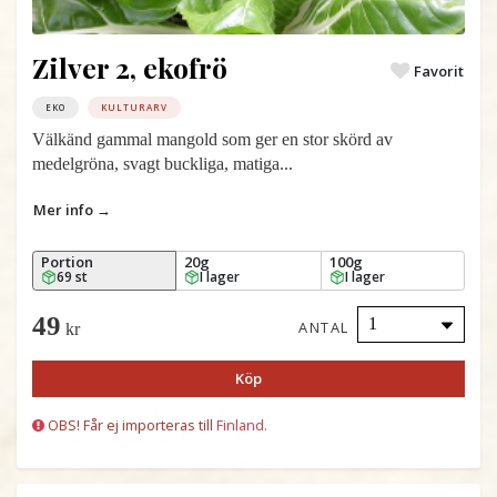
Zilver 2, ekofrö
Favorit
EKO
KULTURARV
Välkänd gammal mangold som ger en stor skörd av
medelgröna, svagt buckliga, matiga...
Mer info →
Portion
20g
100g
69 st
I lager
I lager
49
ANTAL
kr
Köp
OBS! Får ej importeras till
Finland.