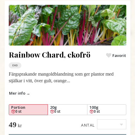
Rainbow Chard, ekofrö
Favorit
EKO
Färgsprakande mangoldblandning som ger plantor med
stjälkar i vitt, över gult, orange...
Mer info →
Portion
20g
100g
0 st
0 st
0 st
49
ANTAL
kr