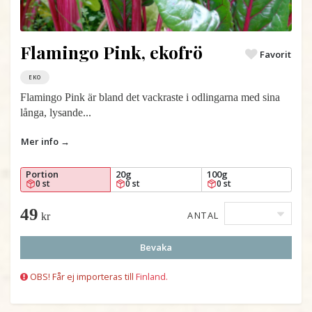
Flamingo Pink, ekofrö
Favorit
EKO
Flamingo Pink är bland det vackraste i odlingarna med sina
långa, lysande...
Mer info →
Portion
20g
100g
0 st
0 st
0 st
49
ANTAL
kr
Bevaka
OBS! Får ej importeras till
Finland.