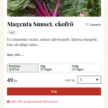
Magenta Sunset, ekofrö
Favorit
EKO
En fantastiskt vacker, nästan självlysande, lilarosa mangold.
Den tål dåligt väder...
Mer info →
Portion
20g
100g
47 st
I lager
I lager
49
ANTAL
kr
Köp
OBS! Får ej importeras till
Finland.