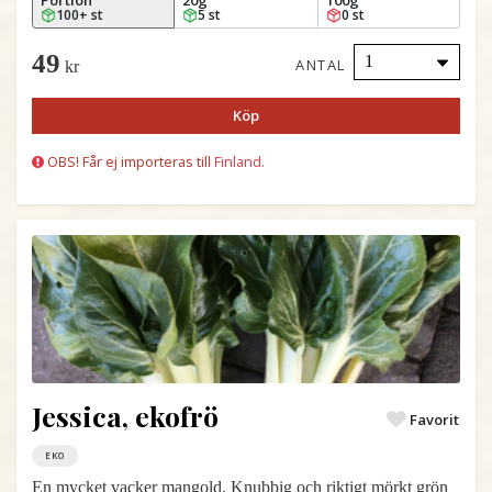
Portion
20g
100g
100+ st
5 st
0 st
49
ANTAL
kr
Köp
OBS! Får ej importeras till
Finland.
Jessica, ekofrö
Favorit
EKO
En mycket vacker mangold. Knubbig och riktigt mörkt grön