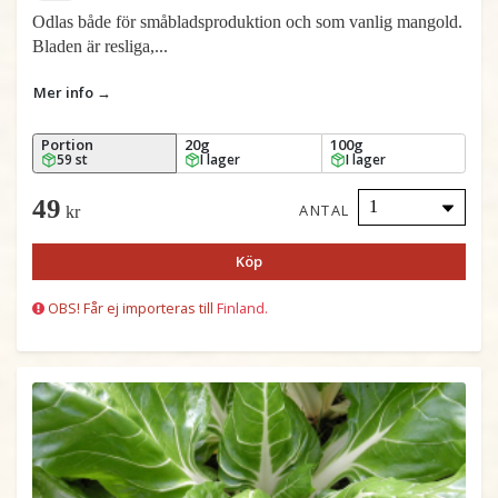
Odlas både för småbladsproduktion och som vanlig mangold.
Bladen är resliga,...
Mer info →
Portion
20g
100g
59 st
I lager
I lager
49
ANTAL
kr
Köp
OBS! Får ej importeras till
Finland.