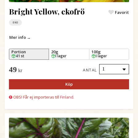
Bright Yellow, ekofrö
Favorit
EKO
Mer info →
Portion
20g
100g
41 st
I lager
I lager
49
ANTAL
kr
Köp
OBS! Får ej importeras till
Finland.