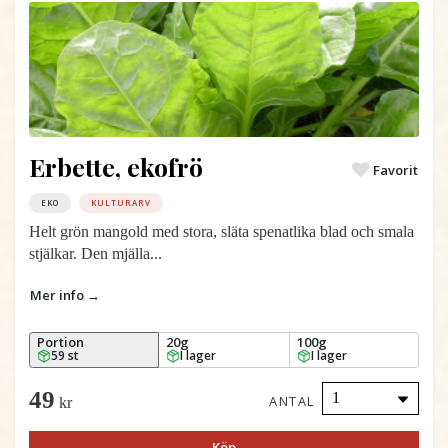
Erbette, ekofrö
Favorit
EKO
KULTURARV
Helt grön mangold med stora, släta spenatlika blad och smala
stjälkar. Den mjälla...
Mer info →
Portion
20g
100g
59 st
I lager
I lager
49
ANTAL
kr
Köp