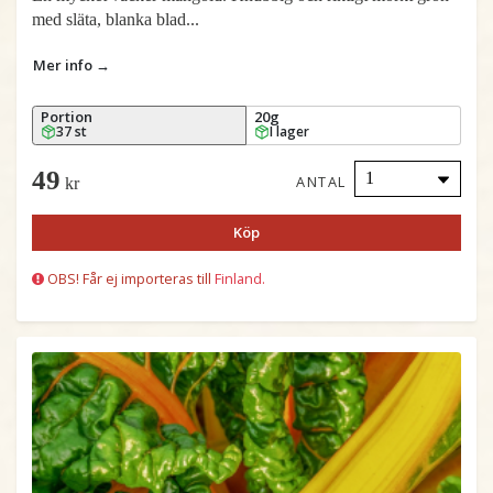
med släta, blanka blad...
Mer info →
Portion
20g
37 st
I lager
49
ANTAL
kr
Köp
OBS! Får ej importeras till
Finland.