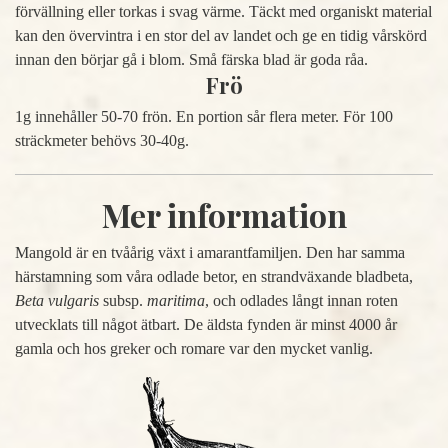
förvällning eller torkas i svag värme. Täckt med organiskt material
kan den övervintra i en stor del av landet och ge en tidig vårskörd
innan den börjar gå i blom. Små färska blad är goda råa.
Frö
1g innehåller 50-70 frön. En portion sår flera meter. För 100
sträckmeter behövs 30-40g.
Mer information
Mangold är en tvåårig växt i amarantfamiljen. Den har samma
härstamning som våra odlade betor, en strandväxande bladbeta,
Beta vulgaris
subsp.
maritima
, och odlades långt innan roten
utvecklats till något ätbart. De äldsta fynden är minst 4000 år
gamla och hos greker och romare var den mycket vanlig.