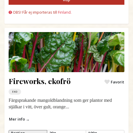
OBS! Får ej importeras till
Finland.
Fireworks, ekofrö
Favorit
EKO
Färgsprakande mangoldblandning som ger plantor med
stjälkar i vitt, över gult, orange...
Mer info →