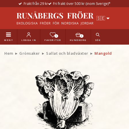
Frakt från 29 kr
Fri frakt över 500 kr (inom Sverige)*
0
0
MENY
LOGGA IN
FAVORITER
KUNDKORG
SÖK
Hem
Grönsaker
Sallat och bladväxter
Mangold