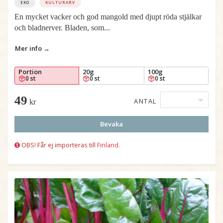
EKO
KULTURARV
En mycket vacker och god mangold med djupt röda stjälkar
och bladnerver. Bladen, som...
Mer info →
Portion
20g
100g
0 st
0 st
0 st
49
ANTAL
kr
Bevaka
OBS! Får ej importeras till
Finland.