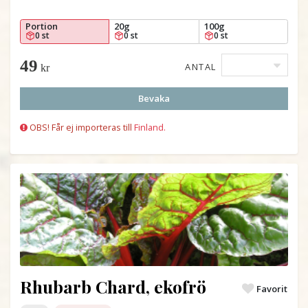
Portion
20g
100g
0 st
0 st
0 st
49
ANTAL
kr
Bevaka
OBS! Får ej importeras till
Finland.
Rhubarb Chard, ekofrö
Favorit