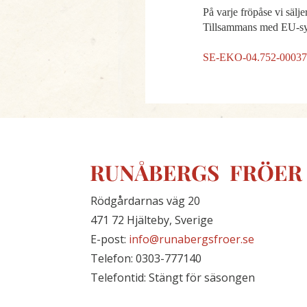
På varje fröpåse vi sälj
Tillsammans med EU-sym
SE-EKO-04.752-000379
Rödgårdarnas väg 20
471 72 Hjälteby, Sverige
E-post:
info@runabergsfroer.se
Telefon: 0303-777140
Telefontid: Stängt för säsongen