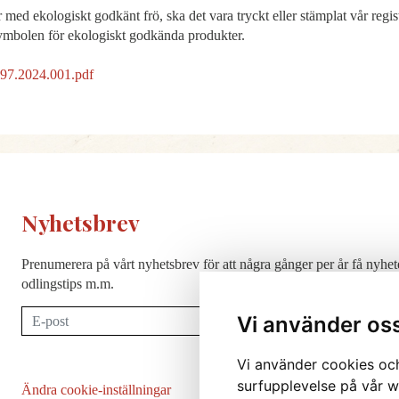
er med ekologiskt godkänt frö, ska det vara tryckt eller stämplat vår re
bolen för ekologiskt godkända produkter.
7.2024.001.pdf
Nyhetsbrev
Prenumerera på vårt nyhetsbrev för att några gånger per år få nyhet
odlingstips m.m.
Prenumerera
Vi använder os
Vi använder cookies och
surfupplevelse på vår we
Ändra cookie-inställningar