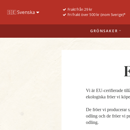
Frakt från 29 kr
Fri frakt över 500 kr (inom Sverige)*
GRÖNSAKER
E
Vi är EU-cerifierade til
ekologiska fröer vi köpe
De fröer vi producerar s
odling och de fröer vi p
odling.