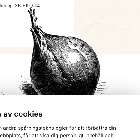
gistrering, SE-EKO-04.
er,
s av cookies
 andra spårningsteknologier för att förbättra din
bbplats, för att visa dig personligt innehåll och