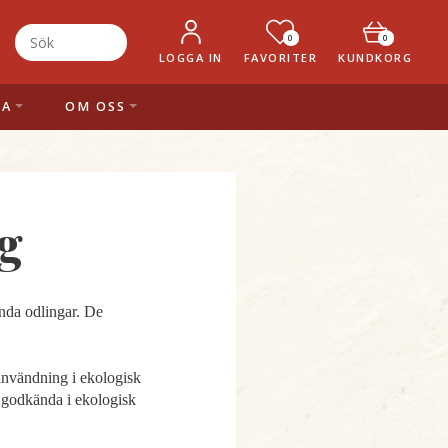
0
0
LOGGA IN
FAVORITER
KUNDKORG
LA
OM OSS
ng
ända odlingar. De
 användning i ekologisk
e godkända i ekologisk