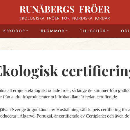
KRYDDOR
BLOMMOR
TILLBEHÖR
OD
kologisk certifieri
låtna att erbjuda ekologiskt odlade fröer, så länge de kommer från godk
r från andra fröproducenter och fröhandlare är redan certifierade.
jälva i Sverige är godkända av Hushållningssällskapets certifiering för
roducerar i Algarve, Portugal, är certifierade av Certiplanet och även d