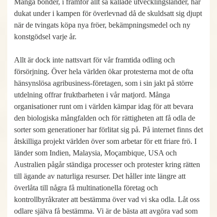
Många bönder, i framför allt så kallade utvecklingsländer, har
dukat under i kampen för överlevnad då de skuldsatt sig djupt
när de tvingats köpa nya fröer, bekämpningsmedel och ny
konstgödsel varje år.
Allt är dock inte nattsvart för vår framtida odling och
försörjning. Över hela världen ökar protesterna mot de ofta
hänsynslösa agribusiness-företagen, som i sin jakt på större
utdelning offrar fruktbarheten i vår matjord. Många
organisationer runt om i världen kämpar idag för att bevara
den biologiska mångfalden och för rättigheten att få odla de
sorter som generationer har förlitat sig på. På internet finns det
åtskilliga projekt världen över som arbetar för ett friare frö. I
länder som Indien, Malaysia, Moçambique, USA och
Australien pågår ständiga processer och protester kring rätten
till ägande av naturliga resurser. Det håller inte längre att
överlåta till några få multinationella företag och
kontrollbyråkrater att bestämma över vad vi ska odla. Låt oss
odlare själva få bestämma. Vi är de bästa att avgöra vad som