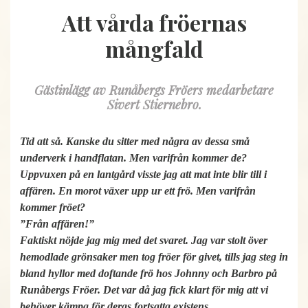
Att vårda fröernas
mångfald
Gästinlägg av Runåbergs Fröers medarbetare
Sivert Stiernebro.
Tid att så. Kanske du sitter med några av dessa små
underverk i handflatan. Men varifrån kommer de?
Uppvuxen på en lantgård visste jag att mat inte blir till i
affären. En morot växer upp ur ett frö. Men varifrån
kommer fröet?
”Från affären!”
Faktiskt nöjde jag mig med det svaret. Jag var stolt över
hemodlade grönsaker men tog fröer för givet, tills jag steg in
bland hyllor med doftande frö hos Johnny och Barbro på
Runåbergs Fröer. Det var då jag fick klart för mig att vi
behöver kämpa för deras fortsatta existens.