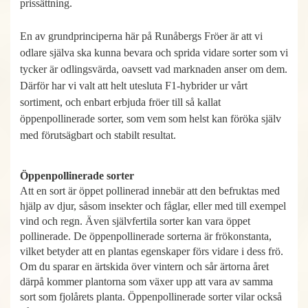
prissättning.
En av grundprinciperna här på Runåbergs Fröer är att vi
odlare själva ska kunna bevara och sprida vidare sorter som vi
tycker är odlingsvärda, oavsett vad marknaden anser om dem.
Därför har vi valt att helt utesluta F1-hybrider ur vårt
sortiment, och enbart erbjuda fröer till så kallat
öppenpollinerade sorter, som vem som helst kan föröka själv
med förutsägbart och stabilt resultat.
Öppenpollinerade sorter
Att en sort är öppet pollinerad innebär att den befruktas med
hjälp av djur, såsom insekter och fåglar, eller med till exempel
vind och regn. Även självfertila sorter kan vara öppet
pollinerade. De öppenpollinerade sorterna är frökonstanta,
vilket betyder att en plantas egenskaper förs vidare i dess frö.
Om du sparar en ärtskida över vintern och sår ärtorna året
därpå kommer plantorna som växer upp att vara av samma
sort som fjolårets planta. Öppenpollinerade sorter vilar också