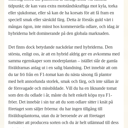
tidpunkt; de kan vara extra motståndskraftiga mot kyla, torka
eller sjukdomar, eller så kan de ha korsats för att få fram en
speciell smak eller särskild färg. Detta är förstås guld värt i
mångas ögon, inte minst hos kommersiella odlare, och idag är
hybriderna helt dominerande på den globala marknaden.
Det finns dock betydande nackdelar med hybriderna. Den
största, enligt oss, är att en hybrid aldrig ger en avkomma med
samma egenskaper som moderplantan – istället slår de gamla
föräldrarnas anlag ut i en salig blandning. Det innebär att om
du tar frö från en F1-tomat kan du nästa säsong få plantor
med helt annorlunda storlek, smak och färg, och inte sällan är
de försvagade och missbildade. Vill du ha en liknande tomat
som den du odlade i år, måste du helt enkelt köpa nya F1-
fröer. Det innebär i sin tur att du som odlare sitter i knät på
företaget som säljer fröerna: du har ingen tillgång till
föräldraplantorna, utan du är beroende av att företaget
fortsätter att producera sorten och du är helt utlämnad till dess