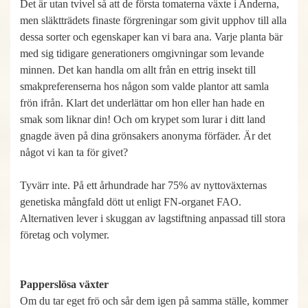
Det är utan tvivel så att de första tomaterna växte i Anderna,
men släktträdets finaste förgreningar som givit upphov till alla
dessa sorter och egenskaper kan vi bara ana. Varje planta bär
med sig tidigare generationers omgivningar som levande
minnen. Det kan handla om allt från en ettrig insekt till
smakpreferenserna hos någon som valde plantor att samla
frön ifrån. Klart det underlättar om hon eller han hade en
smak som liknar din! Och om krypet som lurar i ditt land
gnagde även på dina grönsakers anonyma förfäder. Är det
något vi kan ta för givet?
Tyvärr inte. På ett århundrade har 75% av nyttoväxternas
genetiska mångfald dött ut enligt FN-organet FAO.
Alternativen lever i skuggan av lagstiftning anpassad till stora
företag och volymer.
Papperslösa växter
Om du tar eget frö och sår dem igen på samma ställe, kommer