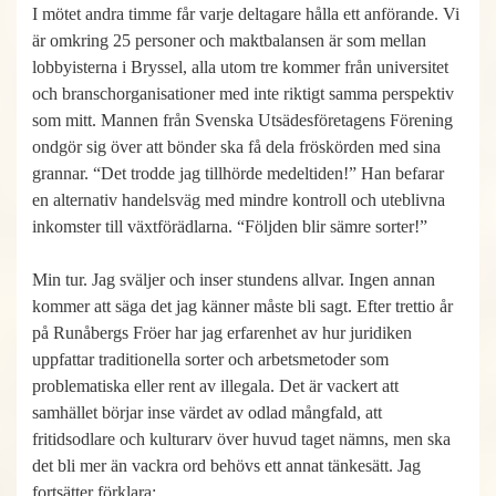
I mötet andra timme får varje deltagare hålla ett anförande. Vi
är omkring 25 personer och maktbalansen är som mellan
lobbyisterna i Bryssel, alla utom tre kommer från universitet
och branschorganisationer med inte riktigt samma perspektiv
som mitt. Mannen från Svenska Utsädesföretagens Förening
ondgör sig över att bönder ska få dela fröskörden med sina
grannar. “Det trodde jag tillhörde medeltiden!” Han befarar
en alternativ handelsväg med mindre kontroll och uteblivna
inkomster till växtförädlarna. “Följden blir sämre sorter!”
Min tur. Jag sväljer och inser stundens allvar. Ingen annan
kommer att säga det jag känner måste bli sagt. Efter trettio år
på Runåbergs Fröer har jag erfarenhet av hur juridiken
uppfattar traditionella sorter och arbetsmetoder som
problematiska eller rent av illegala. Det är vackert att
samhället börjar inse värdet av odlad mångfald, att
fritidsodlare och kulturarv över huvud taget nämns, men ska
det bli mer än vackra ord behövs ett annat tänkesätt. Jag
fortsätter förklara: