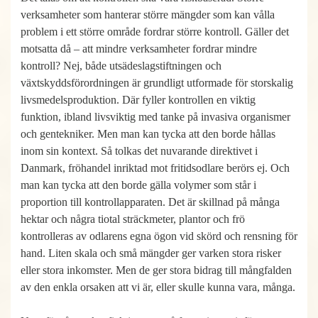
verksamheter som hanterar större mängder som kan vålla
problem i ett större område fordrar större kontroll. Gäller det
motsatta då – att mindre verksamheter fordrar mindre
kontroll? Nej, både utsädeslagstiftningen och
växtskyddsförordningen är grundligt utformade för storskalig
livsmedelsproduktion. Där fyller kontrollen en viktig
funktion, ibland livsviktig med tanke på invasiva organismer
och gentekniker. Men man kan tycka att den borde hållas
inom sin kontext. Så tolkas det nuvarande direktivet i
Danmark, fröhandel inriktad mot fritidsodlare berörs ej. Och
man kan tycka att den borde gälla volymer som står i
proportion till kontrollapparaten. Det är skillnad på många
hektar och några tiotal sträckmeter, plantor och frö
kontrolleras av odlarens egna ögon vid skörd och rensning för
hand. Liten skala och små mängder ger varken stora risker
eller stora inkomster. Men de ger stora bidrag till mångfalden
av den enkla orsaken att vi är, eller skulle kunna vara, många.