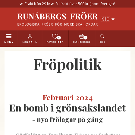
Frakt från 29 kr
Fri frakt över 500 kr (inom Sverige)*
0
0
MENY
LOGGA IN
FAVORITER
KUNDKORG
SÖK
Fröpolitik
Februari 2024
En bomb i grönsakslandet
- nya frölagar på gång