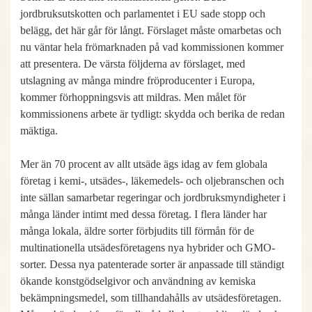
jordbruksutskotten och parlamentet i EU sade stopp och
belägg, det här går för långt. Förslaget måste omarbetas och
nu väntar hela frömarknaden på vad kommissionen kommer
att presentera. De värsta följderna av förslaget, med
utslagning av många mindre fröproducenter i Europa,
kommer förhoppningsvis att mildras. Men målet för
kommissionens arbete är tydligt: skydda och berika de redan
mäktiga.
Mer än 70 procent av allt utsäde ägs idag av fem globala
företag i kemi-, utsädes-, läkemedels- och oljebranschen och
inte sällan samarbetar regeringar och jordbruksmyndigheter i
många länder intimt med dessa företag. I flera länder har
många lokala, äldre sorter förbjudits till förmån för de
multinationella utsädesföretagens nya hybrider och GMO-
sorter. Dessa nya patenterade sorter är anpassade till ständigt
ökande konstgödselgivor och användning av kemiska
bekämpningsmedel, som tillhandahålls av utsädesföretagen.