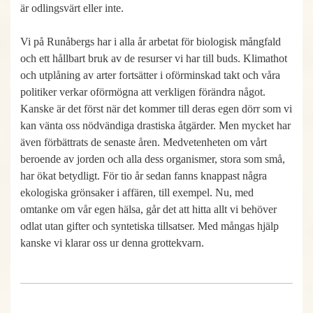
är odlingsvärt eller inte.
Vi på Runåbergs har i alla år arbetat för biologisk mångfald
och ett hållbart bruk av de resurser vi har till buds. Klimathot
och utplåning av arter fortsätter i oförminskad takt och våra
politiker verkar oförmögna att verkligen förändra något.
Kanske är det först när det kommer till deras egen dörr som vi
kan vänta oss nödvändiga drastiska åtgärder. Men mycket har
även förbättrats de senaste åren. Medvetenheten om vårt
beroende av jorden och alla dess organismer, stora som små,
har ökat betydligt. För tio år sedan fanns knappast några
ekologiska grönsaker i affären, till exempel. Nu, med
omtanke om vår egen hälsa, går det att hitta allt vi behöver
odlat utan gifter och syntetiska tillsatser. Med mångas hjälp
kanske vi klarar oss ur denna grottekvarn.