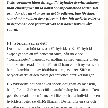
I vårt sortiment hittar du inga F1-hybrider överhuvudtaget,
utan enbart fröer till så kallat öppenpollinerade sorter. Det
grundar sig i att vi anser att det är odlaren, inte företagen,
som ska ha makten över fröerna. I den här artikeln reder vi
ut begreppen och förklarar vad som ligger bakom vårt
vägval.
F1-hybrider, vad är det?
Du kanske har hört talas om F1-hybrider? En F1-hybrid
skapas genom att två genetiskt olika, hårt inavlade
“föräldrasorter” manuellt korspollineras med varandra under
strikt kontrollerade former, för att få fram en helt ny sort som
har en kombination av föräldrarnas egenskaper. Siffran 1
betyder att det är den första generationen efter korsningen.
F1-hybriderna har helt enkelt specialdesignats av mänsklig
hand, för att få fram specifika karaktärsdrag hos växten. Den
genetiska variationen är mycket liten, och alla individer av en
hybridsort beter sig därför likadant. De ger ofta en stor och
enhetlig skörd där plantorna är färdigvuxna vid samma