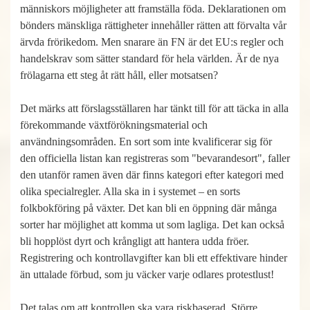
människors möjligheter att framställa föda. Deklarationen om
bönders mänskliga rättigheter innehåller rätten att förvalta vår
ärvda frörikedom. Men snarare än FN är det EU:s regler och
handelskrav som sätter standard för hela världen. Är de nya
frölagarna ett steg åt rätt håll, eller motsatsen?
Det märks att förslagsställaren har tänkt till för att täcka in alla
förekommande växtförökningsmaterial och
användningsområden. En sort som inte kvalificerar sig för
den officiella listan kan registreras som "bevarandesort", faller
den utanför ramen även där finns kategori efter kategori med
olika specialregler. Alla ska in i systemet – en sorts
folkbokföring på växter. Det kan bli en öppning där många
sorter har möjlighet att komma ut som lagliga. Det kan också
bli hopplöst dyrt och krångligt att hantera udda fröer.
Registrering och kontrollavgifter kan bli ett effektivare hinder
än uttalade förbud, som ju väcker varje odlares protestlust!
Det talas om att kontrollen ska vara riskbaserad. Större