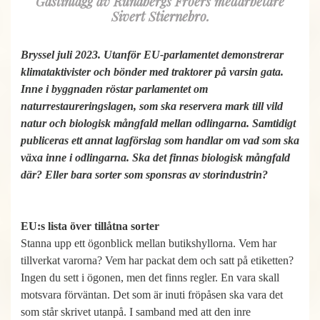
Gästinlägg av Runåbergs Fröers medarbetare
Sivert Stiernebro.
Bryssel juli 2023. Utanför EU-parlamentet demonstrerar
klimataktivister och bönder med traktorer på varsin gata.
Inne i byggnaden röstar parlamentet om
naturrestaureringslagen, som ska reservera mark till vild
natur och biologisk mångfald mellan odlingarna. Samtidigt
publiceras ett annat lagförslag som handlar om vad som ska
växa inne i odlingarna. Ska det finnas biologisk mångfald
där? Eller bara sorter som sponsras av storindustrin?
EU:s lista över tillåtna sorter
Stanna upp ett ögonblick mellan butikshyllorna. Vem har
tillverkat varorna? Vem har packat dem och satt på etiketten?
Ingen du sett i ögonen, men det finns regler. En vara skall
motsvara förväntan. Det som är inuti fröpåsen ska vara det
som står skrivet utanpå. I samband med att den inre