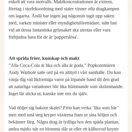
enkelt att vara motvalls. Maktkoncentrationen är extrem,
företag i storleksordning med stater vinner ofta dragkampen
om lagarna. Ändå har ingen jag någonsin tagit upp saken
med, varken minister eller myndighetsföreträdare, stått fast
vid att dessa fantastiska grönsaker ska utrotas eller vara
förbjudna bara för de är 'papperslösa'.
Att sprida fröer, kunskap och makt
”Alla Coca-Cola är lika och alla är goda.” Popkonstnären
Andy Warhole satte ord på en attityd i vårt samhälle. Du kan
vänja dig vid likformiga varor på löpande band till den grad
att naturliga variationer blir lika främmande som skrämmande.
Inget får sticka ut, kanske inte ens du själv.
Vad döljer sig bakom skalet? Frön kan verka ’lika som bär’
men med små steg kryper växterna fram ur sina höljen och
bekänner färg. Några drag är tydliga hos den späda plantan,
andra märks när en blomma slår ut eller ett kålhuvud knyter