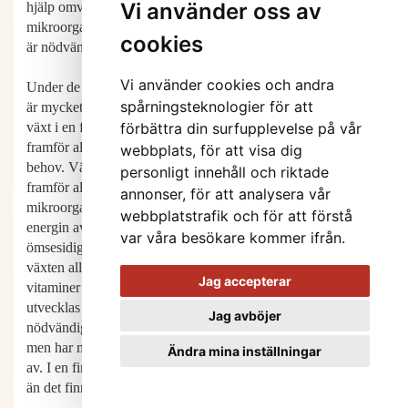
Vi använder oss av
hjälp omvandlas till energi, som i sin tur med hjälp av jordens
mikroorganismer bygger upp växtens alla beståndsdelar och
cookies
är nödvändig för jordens aggregatstruktur.
Vi använder cookies och andra
Under de senaste åren har analyser visat att samspelet i jorden
spårningsteknologier för att
är mycket mer komplicerat än vad vi kunnat föreställa oss. En
växt i en fruktbar och balanserad jord kommunicerar med
förbättra din surfupplevelse på vår
framför allt olika svampar och bakterier för att tillgodose sina
webbplats, för att visa dig
behov. Växterna delar med sig av sin insamlade energi,
personligt innehåll och riktade
framför allt som olika kolföreningar, till myriader av olika
annonser, för att analysera vår
mikroorganismer i jorden. Mer än hälften av den genererade
webbplatstrafik och för att förstå
energin avger växterna genom sina fina rottrådar i sitt
var våra besökare kommer ifrån.
ömsesidiga förhållande till jordens organismer. I utbyte får
växten alla de näringsämnen, inklusive antibiotika och
Jag accepterar
vitaminer i organisk form, som den behöver för att växa och
utvecklas till en frisk och motståndskraftig planta. Detta
Jag avböjer
nödvändiga samspel har vi tills nyligen varit omedvetna om,
men har med forskningens hjälp nu börjat förstå innebörden
Ändra mina inställningar
av. I en fingerborg med levande jord finns det fler organismer
än det finns människor på jorden.