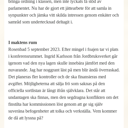
bringa ordning i klassen, men inte lyckats få stöd av
parlamentet. Nu har de gjort ett jättearbete för att samla in
synpunkter och jämka vitt skilda intressen genom enkäter och
samråd som undertecknad deltagit i.
I maktens rum
Rosenbad 5 september 2023. Efter mingel i foajen tar vi plats
i konferensrummet. Ingrid Karlsson från Jordbruksverket går
igenom vad den nya lagen skulle innebära jämfört med den
nuvarande. Jag har noggrant läst på men blir ändå överraskad.
Det planeras fler kontroller och de ska finansieras med
avgifter. Möjligheterna att sälja frö som saknas på den
officiella sortlistan är långt ifrån självklara. Det står att
undantagen ska finnas, men den segdragna konflikten om det
finstilta har kommissionen löst genom att ge sig själv
suveräna befogenheter att tolka och verkställa. Vem kommer
de då att lyssna på?