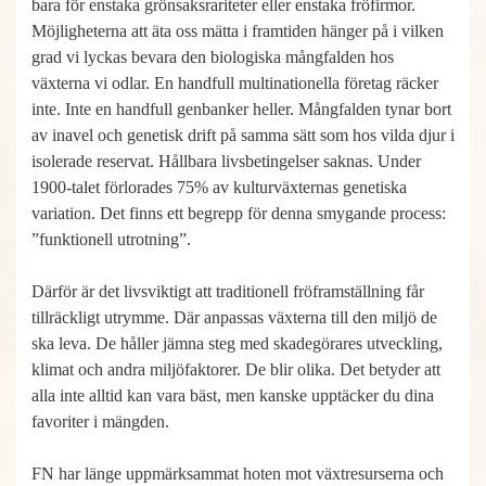
bara för enstaka grönsaksrariteter eller enstaka fröfirmor.
Möjligheterna att äta oss mätta i framtiden hänger på i vilken
grad vi lyckas bevara den biologiska mångfalden hos
växterna vi odlar. En handfull multinationella företag räcker
inte. Inte en handfull genbanker heller. Mångfalden tynar bort
av inavel och genetisk drift på samma sätt som hos vilda djur i
isolerade reservat. Hållbara livsbetingelser saknas. Under
1900-talet förlorades 75% av kulturväxternas genetiska
variation. Det finns ett begrepp för denna smygande process:
”funktionell utrotning”.
Därför är det livsviktigt att traditionell fröframställning får
tillräckligt utrymme. Där anpassas växterna till den miljö de
ska leva. De håller jämna steg med skadegörares utveckling,
klimat och andra miljöfaktorer. De blir olika. Det betyder att
alla inte alltid kan vara bäst, men kanske upptäcker du dina
favoriter i mängden.
FN har länge uppmärksammat hoten mot växtresurserna och