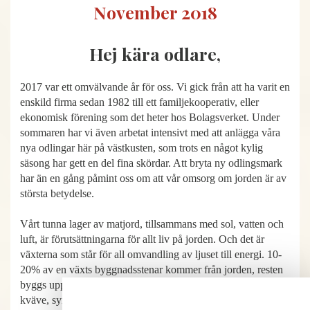
November 2018
Hej kära odlare,
2017 var ett omvälvande år för oss. Vi gick från att ha varit en
enskild firma sedan 1982 till ett familjekooperativ, eller
ekonomisk förening som det heter hos Bolagsverket. Under
sommaren har vi även arbetat intensivt med att anlägga våra
nya odlingar här på västkusten, som trots en något kylig
säsong har gett en del fina skördar. Att bryta ny odlingsmark
har än en gång påmint oss om att vår omsorg om jorden är av
största betydelse.
Vårt tunna lager av matjord, tillsammans med sol, vatten och
luft, är förutsättningarna för allt liv på jorden. Och det är
växterna som står för all omvandling av ljuset till energi. 10-
20% av en växts byggnadsstenar kommer från jorden, resten
byggs upp av de ämnen som finns i vår atmosfär. Väte,
kväve, syre och framför allt koldioxid som med fotosyntesens