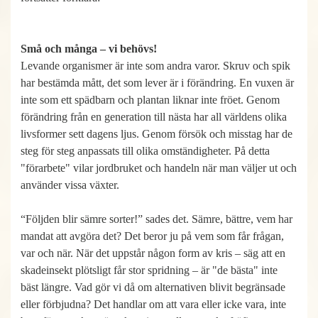
Små och många – vi behövs!
Levande organismer är inte som andra varor. Skruv och spik
har bestämda mått, det som lever är i förändring. En vuxen är
inte som ett spädbarn och plantan liknar inte fröet. Genom
förändring från en generation till nästa har all världens olika
livsformer sett dagens ljus. Genom försök och misstag har de
steg för steg anpassats till olika omständigheter. På detta
"förarbete" vilar jordbruket och handeln när man väljer ut och
använder vissa växter.
“Följden blir sämre sorter!” sades det. Sämre, bättre, vem har
mandat att avgöra det? Det beror ju på vem som får frågan,
var och när. När det uppstår någon form av kris – säg att en
skadeinsekt plötsligt får stor spridning – är "de bästa" inte
bäst längre. Vad gör vi då om alternativen blivit begränsade
eller förbjudna? Det handlar om att vara eller icke vara, inte