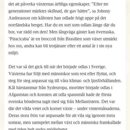
det att påverka växternas ärftliga egenskaper. ”Efter tre
generationer märktes skillnad, de gav bättre”, sa Johnny
Andreasson om kålroten han odlade högt uppe på det
norrländska berget. Har du en sort som odlats länge där du
bor, var rädd om den! Men långväga gäster kan överraska.
’Piracicaba’ är en broccoli från Brasilien som växer utmärkt
hos oss, andra kan bli trotjänare efter ett antal år i sin nya
miljö.
Det var så det gick till när det började odlas i Sverige.
Växterna har följt med människor som rest eller flyttat, och
steg för steg anpassat sig till våra klimat- och ljusförhållanden.
Kål härstammar från Sydeuropa, morötter började odlas i
Afganistan och konsten att odla spannmål hade de första
svenska bönderna tagit med sig från Mellanöstern. Det var
där det vilda vetet och kornet växte – under vintermånaderna.
Deras stora frön var anpassade för att vila sig igenom torra
somrar, men samspelet mellan växt och människa framkallade
med tiden helt andra möjligheter.