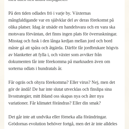
På den tiden odlades frö i varje by. Växternas
mångfaldigande var en självklar del av deras förekomst på
olika platser. Idag är utsäde en handelsvara och en vara ska
motsvara förväntan, det finns ingen plats för överraskningar.
Misstag och fusk i den långa kedjan mellan jord och bord
måste gå att spåra och åtgärda. Därför får jordbrukare högvis
av blanketter att fylla i, och växter som avviker från
dokumenten får inte förekomma på marknaden även om
sorterna odlats i hundratals år.
Får ogräs och ohyra förekomma? Eller virus? Nej, men det
gör de ändå! De har inte slutat utvecklas och finslipa sina
livsstrategier, mitt ibland oss skapas nya och åter nya
variationer. Får klimatet förändras? Eller din smak?
Det går inte att undvika eller förneka alla förändringar.
Grödornas evolution behöver fortgå, men det är inte alldeles