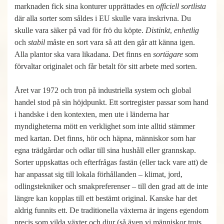
marknaden fick sina konturer upprättades en
officiell sortlista
där alla sorter som såldes i EU skulle vara inskrivna. Du
skulle vara säker på vad för frö du köpte.
Distinkt
,
enhetlig
och
stabil
måste en sort vara så att den går att känna igen.
Alla plantor ska vara likadana. Det finns en
sortägare
som
förvaltar originalet och får betalt för sitt arbete med sorten.
Året var 1972 och tron på industriella system och global
handel stod på sin höjdpunkt. Ett sortregister passar som hand
i handske i den kontexten, men ute i länderna har
myndigheterna mött en verklighet som inte alltid stämmer
med kartan. Det finns, hör och häpna, människor som har
egna trädgårdar och odlar till sina hushåll eller grannskap.
Sorter uppskattas och efterfrågas fastän (eller tack vare att) de
har anpassat sig till lokala förhållanden – klimat, jord,
odlingstekniker och smakpreferenser – till den grad att de inte
längre kan kopplas till ett bestämt original. Kanske har det
aldrig funnits ett. De traditionella växterna är ingens egendom
precis som vilda växter och djur (så även vi människor trots