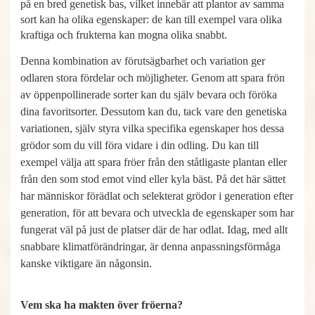
på en bred genetisk bas, vilket innebär att plantor av samma
sort kan ha olika egenskaper: de kan till exempel vara olika
kraftiga och frukterna kan mogna olika snabbt.
Denna kombination av förutsägbarhet och variation ger
odlaren stora fördelar och möjligheter. Genom att spara frön
av öppenpollinerade sorter kan du själv bevara och föröka
dina favoritsorter. Dessutom kan du, tack vare den genetiska
variationen, själv styra vilka specifika egenskaper hos dessa
grödor som du vill föra vidare i din odling. Du kan till
exempel välja att spara fröer från den ståtligaste plantan eller
från den som stod emot vind eller kyla bäst. På det här sättet
har människor förädlat och selekterat grödor i generation efter
generation, för att bevara och utveckla de egenskaper som har
fungerat väl på just de platser där de har odlat. Idag, med allt
snabbare klimatförändringar, är denna anpassningsförmåga
kanske viktigare än någonsin.
Vem ska ha makten över fröerna?