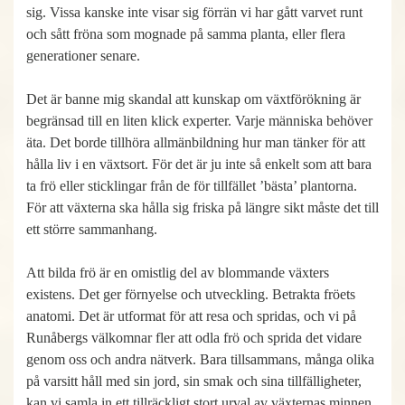
sig. Vissa kanske inte visar sig förrän vi har gått varvet runt
och sått fröna som mognade på samma planta, eller flera
generationer senare.
Det är banne mig skandal att kunskap om växtförökning är
begränsad till en liten klick experter. Varje människa behöver
äta. Det borde tillhöra allmänbildning hur man tänker för att
hålla liv i en växtsort. För det är ju inte så enkelt som att bara
ta frö eller sticklingar från de för tillfället ’bästa’ plantorna.
För att växterna ska hålla sig friska på längre sikt måste det till
ett större sammanhang.
Att bilda frö är en omistlig del av blommande växters
existens. Det ger förnyelse och utveckling. Betrakta fröets
anatomi. Det är utformat för att resa och spridas, och vi på
Runåbergs välkomnar fler att odla frö och sprida det vidare
genom oss och andra nätverk. Bara tillsammans, många olika
på varsitt håll med sin jord, sin smak och sina tillfälligheter,
kan vi samla in ett tillräckligt stort urval av växternas minnen.