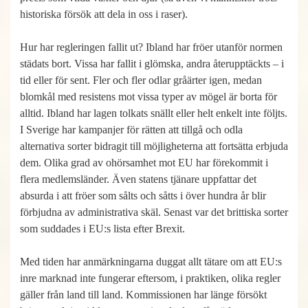
historiska försök att dela in oss i raser).
Hur har regleringen fallit ut? Ibland har fröer utanför normen
städats bort. Vissa har fallit i glömska, andra återupptäckts – i
tid eller för sent. Fler och fler odlar gråärter igen, medan
blomkål med resistens mot vissa typer av mögel är borta för
alltid. Ibland har lagen tolkats snällt eller helt enkelt inte följts.
I Sverige har kampanjer för rätten att tillgå och odla
alternativa sorter bidragit till möjligheterna att fortsätta erbjuda
dem. Olika grad av ohörsamhet mot EU har förekommit i
flera medlemsländer. Även statens tjänare uppfattar det
absurda i att fröer som sålts och såtts i över hundra år blir
förbjudna av administrativa skäl. Senast var det brittiska sorter
som suddades i EU:s lista efter Brexit.
Med tiden har anmärkningarna duggat allt tätare om att EU:s
inre marknad inte fungerar eftersom, i praktiken, olika regler
gäller från land till land. Kommissionen har länge försökt