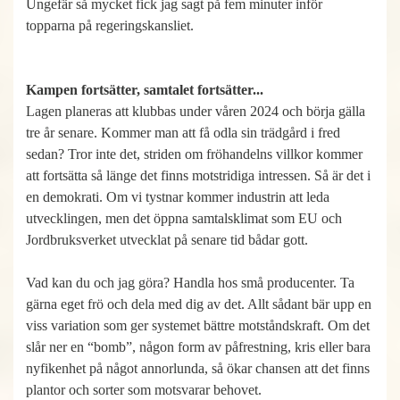
Ungefär så mycket fick jag sagt på fem minuter inför
topparna på regeringskansliet.
Kampen fortsätter, samtalet fortsätter...
Lagen planeras att klubbas under våren 2024 och börja gälla
tre år senare. Kommer man att få odla sin trädgård i fred
sedan? Tror inte det, striden om fröhandelns villkor kommer
att fortsätta så länge det finns motstridiga intressen. Så är det i
en demokrati. Om vi tystnar kommer industrin att leda
utvecklingen, men det öppna samtalsklimat som EU och
Jordbruksverket utvecklat på senare tid bådar gott.
Vad kan du och jag göra? Handla hos små producenter. Ta
gärna eget frö och dela med dig av det. Allt sådant bär upp en
viss variation som ger systemet bättre motståndskraft. Om det
slår ner en “bomb”, någon form av påfrestning, kris eller bara
nyfikenhet på något annorlunda, så ökar chansen att det finns
plantor och sorter som motsvarar behovet.