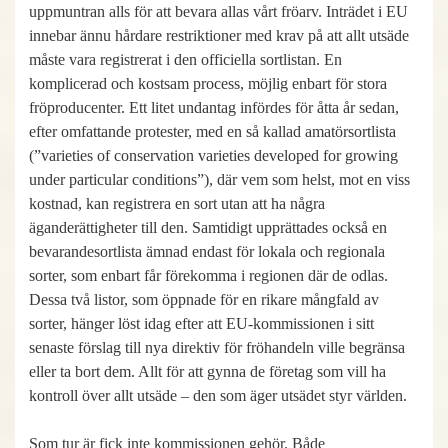
uppmuntran alls för att bevara allas vårt fröarv. Inträdet i EU
innebar ännu hårdare restriktioner med krav på att allt utsäde
måste vara registrerat i den officiella sortlistan. En
komplicerad och kostsam process, möjlig enbart för stora
fröproducenter. Ett litet undantag infördes för åtta år sedan,
efter omfattande protester, med en så kallad amatörsortlista
(”varieties of conservation varieties developed for growing
under particular conditions”), där vem som helst, mot en viss
kostnad, kan registrera en sort utan att ha några
äganderättigheter till den. Samtidigt upprättades också en
bevarandesortlista ämnad endast för lokala och regionala
sorter, som enbart får förekomma i regionen där de odlas.
Dessa två listor, som öppnade för en rikare mångfald av
sorter, hänger löst idag efter att EU-kommissionen i sitt
senaste förslag till nya direktiv för fröhandeln ville begränsa
eller ta bort dem. Allt för att gynna de företag som vill ha
kontroll över allt utsäde – den som äger utsädet styr världen.
Som tur är fick inte kommissionen gehör. Både