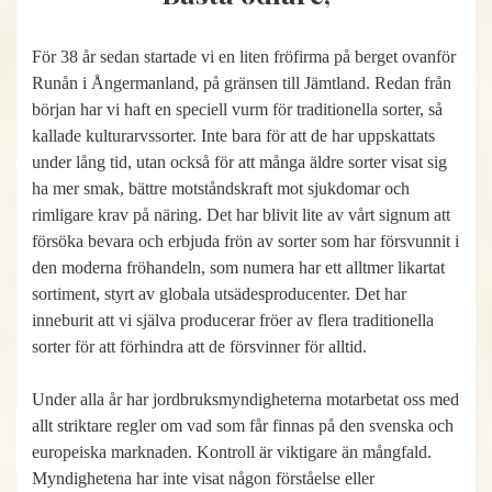
För 38 år sedan startade vi en liten fröfirma på berget ovanför
Runån i Ångermanland, på gränsen till Jämtland. Redan från
början har vi haft en speciell vurm för traditionella sorter, så
kallade kulturarvssorter. Inte bara för att de har uppskattats
under lång tid, utan också för att många äldre sorter visat sig
ha mer smak, bättre motståndskraft mot sjukdomar och
rimligare krav på näring. Det har blivit lite av vårt signum att
försöka bevara och erbjuda frön av sorter som har försvunnit i
den moderna fröhandeln, som numera har ett alltmer likartat
sortiment, styrt av globala utsädesproducenter. Det har
inneburit att vi själva producerar fröer av flera traditionella
sorter för att förhindra att de försvinner för alltid.
Under alla år har jordbruksmyndigheterna motarbetat oss med
allt striktare regler om vad som får finnas på den svenska och
europeiska marknaden. Kontroll är viktigare än mångfald.
Myndighetena har inte visat någon förståelse eller