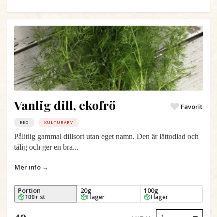
Vanlig dill, ekofrö
Favorit
EKO
KULTURARV
Pålitlig gammal dillsort utan eget namn. Den är lättodlad och
tålig och ger en bra...
Mer info →
Portion
20g
100g
100+ st
I lager
I lager