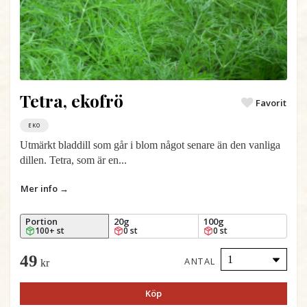
Tetra, ekofrö
Favorit
EKO
Utmärkt bladdill som går i blom något senare än den vanliga
dillen. Tetra, som är en...
Mer info →
Portion
20g
100g
100+ st
0 st
0 st
49
ANTAL
kr
Köp