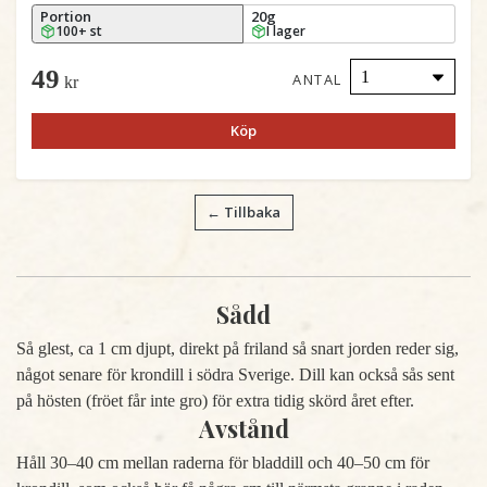
Portion
20g
100+ st
I lager
49
ANTAL
kr
Köp
← Tillbaka
Sådd
Så glest, ca 1 cm djupt, direkt på friland så snart jorden reder sig,
något senare för krondill i södra Sverige. Dill kan också sås sent
på hösten (fröet får inte gro) för extra tidig skörd året efter.
Avstånd
Håll 30–40 cm mellan raderna för bladdill och 40–50 cm för