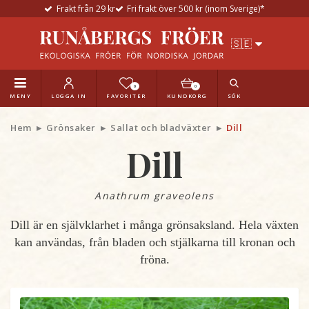
Frakt från 29 kr
Fri frakt över 500 kr (inom Sverige)*
0
0
MENY
LOGGA IN
FAVORITER
KUNDKORG
SÖK
Hem
Grönsaker
Sallat och bladväxter
Dill
Dill
Anathrum graveolens
Dill är en självklarhet i många grönsaksland. Hela växten
kan användas, från bladen och stjälkarna till kronan och
fröna.