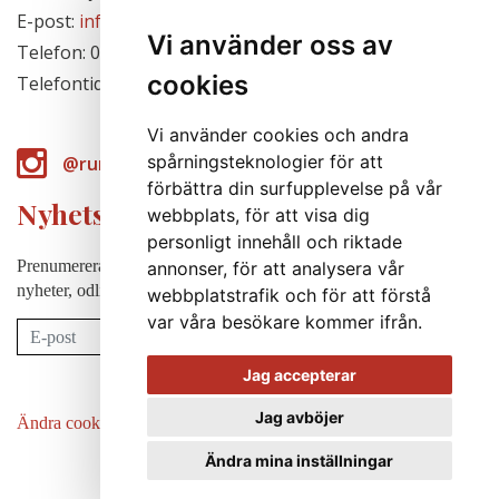
E-post:
info@runabergsfroer.se
Vi använder oss av
Telefon: 0303-777140
cookies
Telefontid: Stängt för säsongen
Vi använder cookies och andra
spårningsteknologier för att
@runabergsfroer
förbättra din surfupplevelse på vår
Nyhetsbrev
webbplats, för att visa dig
personligt innehåll och riktade
Prenumerera på vårt nyhetsbrev för att några gånger per år få
annonser, för att analysera vår
nyheter, odlingstips m.m.
webbplatstrafik och för att förstå
var våra besökare kommer ifrån.
Prenumerera
Jag accepterar
Jag avböjer
Ändra cookie-inställningar
Ändra mina inställningar