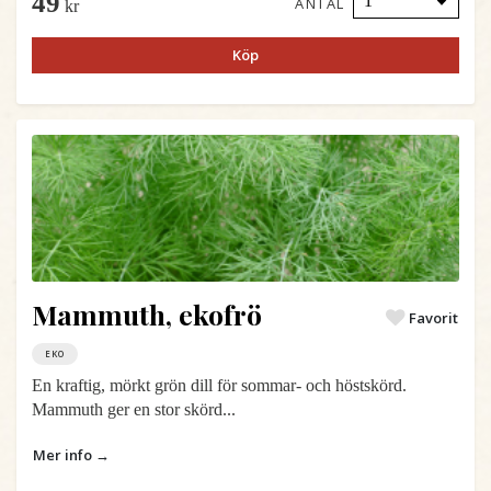
49
ANTAL
kr
Köp
Mammuth, ekofrö
Favorit
EKO
En kraftig, mörkt grön dill för sommar- och höstskörd.
Mammuth ger en stor skörd...
Mer info →