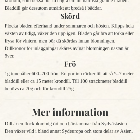
krondill, som också bör få några cm till närmsta granne i raden.
Bladdill går dessutom utmärkt att bredså i bäddar.
Skörd
Plocka bladen efterhand under sommaren och hösten. Klipps hela
växten av tidigt, växer den upp igen. Bladen går bra att torka eller
frysa för vintern, men bör då skördas innan blomningen.
Dillkronor för inläggningar skäres av när blomningen nästan är
över.
Frö
1g innehåller 600–700 frön. En portion räcker till att så 5–7 meter
bladdill eller ca 15 meter krondill. Till 100 sträckmeter bladdill
behövs ca 70g och för krondill 25g.
Mer information
Dill är en flockblommig ört och härstammar från Sydvästasien.
Den växer vild i bland annat Sydeuropa och stora delar av Asien.