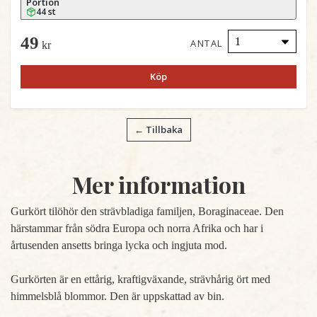
Portion
44 st
49
ANTAL
kr
Köp
← Tillbaka
Mer information
Gurkört tilöhör den strävbladiga familjen, Boraginaceae. Den
härstammar från södra Europa och norra Afrika och har i
årtusenden ansetts bringa lycka och ingjuta mod.
Gurkörten är en ettårig, kraftigväxande, strävhårig ört med
himmelsblå blommor. Den är uppskattad av bin.