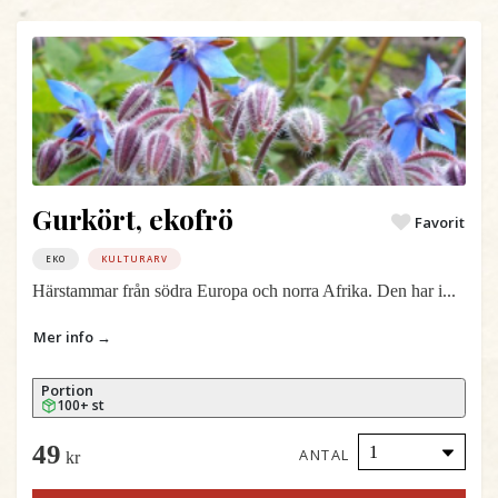
Gurkört, ekofrö
Favorit
EKO
KULTURARV
Härstammar från södra Europa och norra Afrika. Den har i...
Mer info →
Portion
100+ st
49
ANTAL
kr