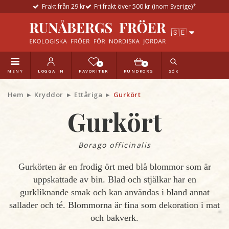
Frakt från 29 kr
Fri frakt över 500 kr (inom Sverige)*
0
0
MENY
LOGGA IN
FAVORITER
KUNDKORG
SÖK
Hem
Kryddor
Ettåriga
Gurkört
Gurkört
Borago officinalis
Gurkörten är en frodig ört med blå blommor som är
uppskattade av bin. Blad och stjälkar har en
gurkliknande smak och kan användas i bland annat
sallader och té. Blommorna är fina som dekoration i mat
och bakverk.