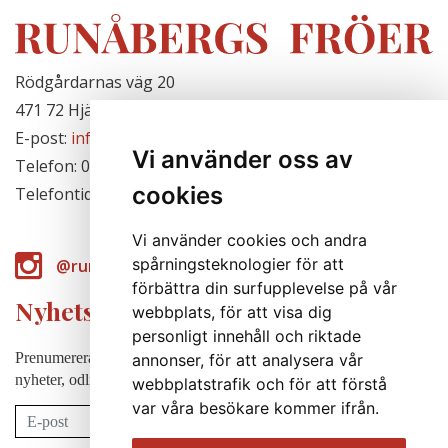
Rödgårdarnas väg 20
471 72 Hjälteby, Sverige
E-post:
info@runabergsfroer.se
Vi använder oss av
Telefon: 0303-777140
cookies
Telefontid: Stängt för säsongen
Vi använder cookies och andra
spårningsteknologier för att
@runabergsfroer
förbättra din surfupplevelse på vår
Nyhetsbrev
webbplats, för att visa dig
personligt innehåll och riktade
Prenumerera på vårt nyhetsbrev för att några gånger per år få
annonser, för att analysera vår
nyheter, odlingstips m.m.
webbplatstrafik och för att förstå
var våra besökare kommer ifrån.
Prenumerera