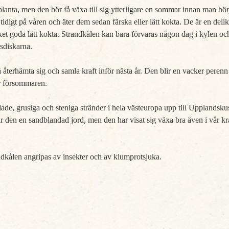
r planta, men den bör få växa till sig ytterligare en sommar innan man bö
idigt på våren och äter dem sedan färska eller lätt kokta. De är en deli
 goda lätt kokta. Strandkålen kan bara förvaras någon dag i kylen och 
ksdiskarna.
 återhämta sig och samla kraft inför nästa år. Den blir en vacker perenn
 försommaren.
ade, grusiga och steniga stränder i hela västeuropa upp till Upplandsk
den en sandblandad jord, men den har visat sig växa bra även i vår kra
dkålen angripas av insekter och av klumprotsjuka.