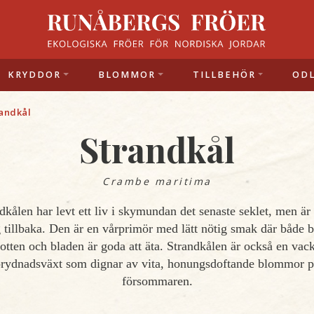
KRYDDOR
BLOMMOR
TILLBEHÖR
OD
andkål
Strandkål
Crambe maritima
dkålen har levt ett liv i skymundan det senaste seklet, men är
 tillbaka. Den är en vårprimör med lätt nötig smak där både 
otten och bladen är goda att äta. Strandkålen är också en vac
rydnadsväxt som dignar av vita, honungsdoftande blommor 
försommaren.