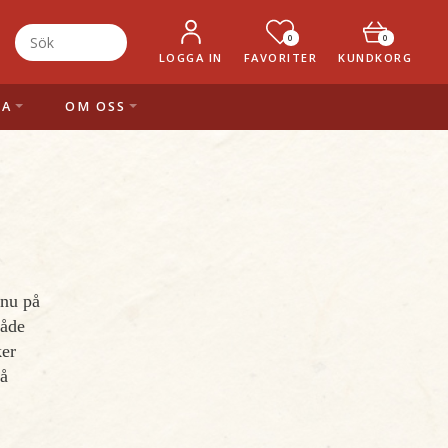
0
0
LOGGA IN
FAVORITER
KUNDKORG
LA
OM OSS
 nu på
både
ker
på