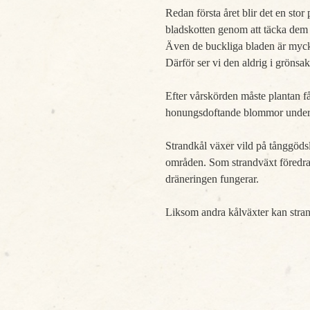
Redan första året blir det en sto
bladskotten genom att täcka dem t
Även de buckliga bladen är mycket
Därför ser vi den aldrig i grönsa
Efter vårskörden måste plantan få
honungsdoftande blommor under
Strandkål växer vild på tånggödsl
områden. Som strandväxt föredrar 
dräneringen fungerar.
Liksom andra kålväxter kan stran