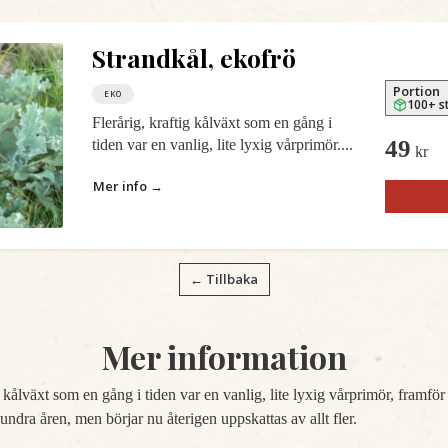
Strandkål, ekofrö
Portion
EKO
100+ s
Flerårig, kraftig kålväxt som en gång i
49
tiden var en vanlig, lite lyxig vårprimör....
kr
Mer info →
← Tillbaka
Mer information
g kålväxt som en gång i tiden var en vanlig, lite lyxig vårprimör, framför
ndra åren, men börjar nu återigen uppskattas av allt fler.