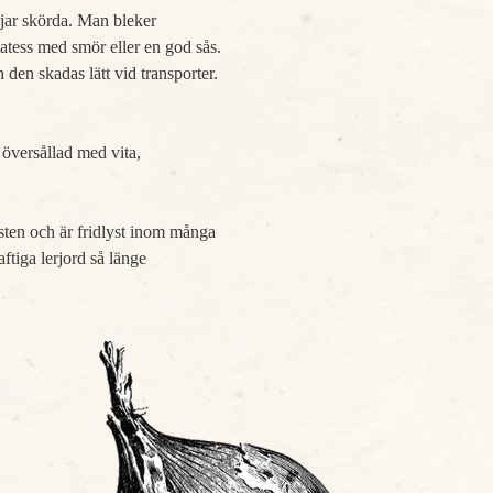
rjar skörda. Man bleker
katess med smör eller en god sås.
den skadas lätt vid transporter.
 översållad med vita,
usten och är fridlyst inom många
ftiga lerjord så länge