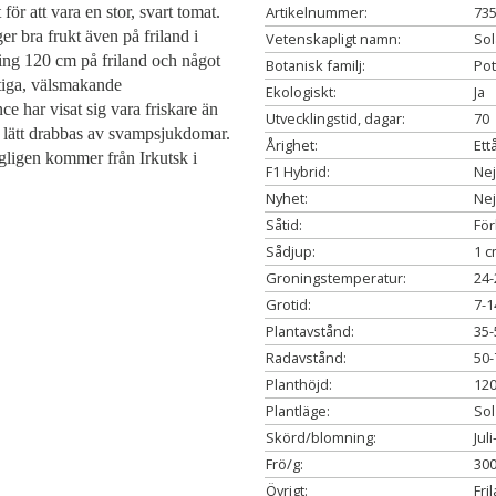
för att vara en stor, svart tomat.
Artikelnummer:
73
ger bra frukt även på
friland i
Vetenskapligt namn:
So
ing 120 cm på friland
och något
Botanisk familj:
Pot
tiga, välsmakande
Ekologiskt:
Ja
ce har visat sig vara friskare än
Utvecklingstid, dagar:
70
s lätt drabbas av svampsjukdomar.
Årighet:
Ett
gligen kommer från Irkutsk i
F1 Hybrid:
Nej
Nyhet:
Nej
Såtid:
För
Sådjup:
1 
Groningstemperatur:
24-
Grotid:
7-1
Plantavstånd:
35-
Radavstånd:
50-
Planthöjd:
12
Plantläge:
Sol
Skörd/blomning:
Jul
Frö/g:
300
Övrigt:
Fri