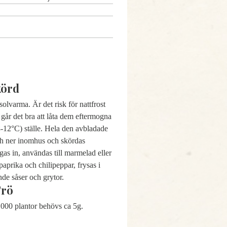
körd
lvarma. Är det risk för nattfrost
går det bra att låta dem eftermogna
8-12°C) ställe. Hela den avbladade
h ner inomhus och skördas
as in, användas till marmelad eller
aprika och chilipeppar, frysas i
de såser och grytor.
Frö
1000 plantor behövs ca 5g.