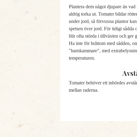
Plantera dem något djupare än vad d
aldrig torka ut. Tomater bildar röt
under jord, så förvuxna plantor ka
spetsen över jord. För tidigt sådda
blir ofta störda i tillväxten och ger
Ha inte för bråttom med sådden, om 
"barnkammare", med extrabelysning
temperaturen.
Avst
Tomater behöver ett inbördes avst
mellan raderna.