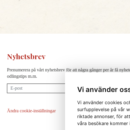
Nyhetsbrev
Prenumerera på vårt nyhetsbrev för att några gånger per år få nyhet
odlingstips m.m.
Prenumerera
Vi använder os
Vi använder cookies och
surfupplevelse på vår we
Ändra cookie-inställningar
riktade annonser, för at
våra besökare kommer i