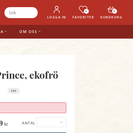
0
0
LOGGA IN
FAVORITER
KUNDKORG
LA
OM OSS
Prince, ekofrö
EKO
9
ANTAL
kr