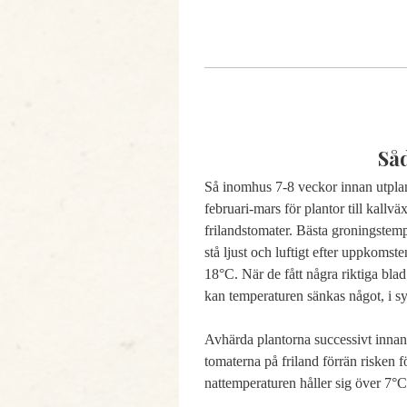
Så
Så inomhus 7-8 veckor innan utplan
februari-mars för plantor till kallvä
frilandstomater. Bästa groningstem
stå ljust och luftigt efter uppkomst
18°C. När de fått några riktiga bla
kan temperaturen sänkas något, i sy
Avhärda plantorna successivt innan 
tomaterna på friland förrän risken fö
nattemperaturen håller sig över 7°C