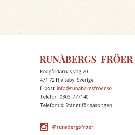
Rödgårdarnas väg 20
471 72 Hjälteby, Sverige
E-post:
info@runabergsfroer.se
Telefon: 0303-777140
Telefontid: Stängt för säsongen
@runabergsfroer