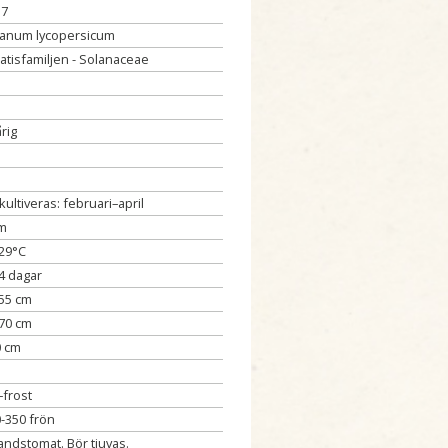
57
lanum lycopersicum
atisfamiljen - Solanaceae
årig
kultiveras: februari–april
cm
29°C
4 dagar
55 cm
70 cm
0 cm
i–frost
-350 frön
landstomat. Bör tjuvas.