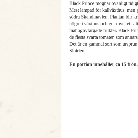
Black Prince
mognar ovanligt tidigt 
Mest lämpad
för kallväxthus, men
södra Skan
dinavien. Plantan blir
kr
högre i växthus och ger mycket saf
mahognyfärgade frukter.
Black Prin
de flesta
svarta tomater, som annar
Det är en gammal sort som ursprun
Sibirien.
En portion innehåller ca 15 frön.