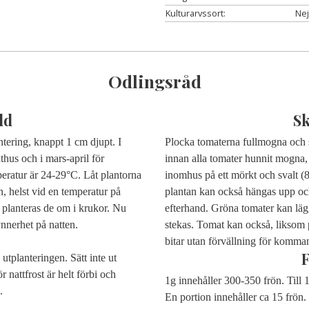
Kulturarvssort:
Nej
Odlingsråd
dd
S
tering, knappt 1 cm djupt. I
Plocka tomaterna fullmogna och so
xthus och i mars-april för
innan alla tomater hunnit mogna, 
peratur är 24-29°C. Låt plantorna
inomhus på ett mörkt och svalt (
en, helst vid en temperatur på
plantan kan också hängas upp oc
d planteras de om i krukor. Nu
efterhand. Gröna tomater kan lägg
nnerhet på natten.
stekas. Tomat kan också, liksom p
bitar utan förvällning för komman
utplanteringen. Sätt inte ut
r nattfrost är helt förbi och
1g innehåller 300-350 frön. Till 
.
En portion innehåller ca 15 frön.