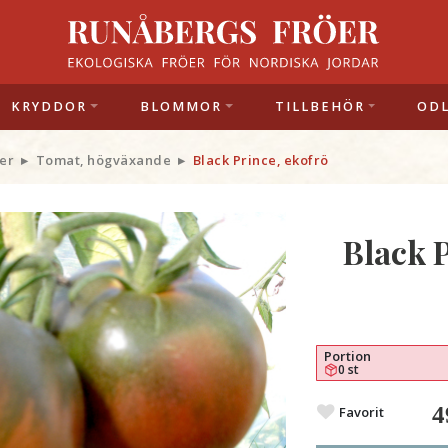
KRYDDOR
BLOMMOR
TILLBEHÖR
OD
er
Tomat, högväxande
Black Prince, ekofrö
Black 
Portion
0 st
4
Favorit