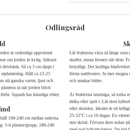
Odlingsråd
dd
S
 jorden är ordentligt uppvärmd
Låt frukterna växa så länge som
tnar om jorden är kylig. Säkrast
skaftet, innan frosten når dem. F
 i drivbänk. Så ca 3 cm djupt i
betydligt. Det kraftiga bladverke
 utplantering. Håll ca 23-25
första nattfrosten. Ju mer mogna d
dan stå ganska varmt, ljust och
och smakar bättre.
plantera ut när jorden blivit
 förbi. Squash har känsliga rötter,
Är frukterna smutsiga, så torka a
ättika eller sprit i. Låt dem luf
ånd
efter skörden. Idealet är ett luf
25-32°C i ca 10 dagar. En värme
 håll 100-240 cm mellan raderna
stor skörd. Förvara dem sedan på e
ng: 3-4 plantor/grupp, 180-240
med god luftcirkulation. De bör h