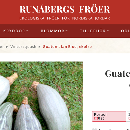
KRYDDOR
BLOMMOR
TILLBEHÖR
OD
er
Vintersquash
Guatemalan Blue, ekofrö
Guate
Portion
0 st