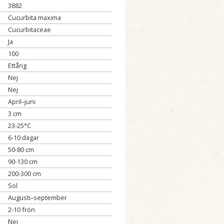
3882
Cucurbita maxima
Cucurbitaceae
Ja
100
Ettårig
Nej
Nej
April–juni
3 cm
23-25°C
6-10 dagar
50-80 cm
90-130 cm
200-300 cm
Sol
Augusti–september
2-10 frön
Nej