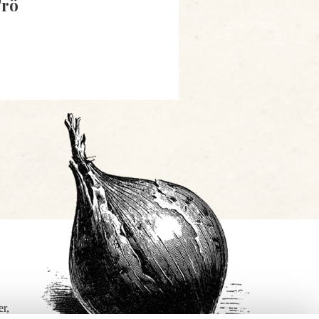
Frö
er,