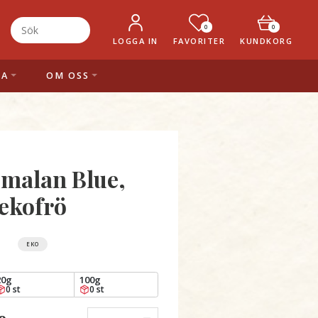
0
0
LOGGA IN
FAVORITER
KUNDKORG
LA
OM OSS
malan Blue,
ekofrö
EKO
20g
100g
0 st
0 st