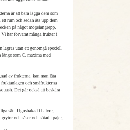
ukterna är att bara lägga dem som
 i ett rum och sedan äta upp dem
r tecken på något mögelangrepp.
. Vi har förvarat många frukter i
n lagras utan att genomgå speciell
ika länge som C. maxima med
gnad av frukterna, kan man låta
a fruktanlagen och småfrukterna
quash. Det går också att beskära
liga sätt. Ugnsbakad i halvor,
, grytor och såser och sötad i pajer,