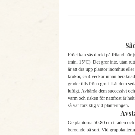
Så
Fröet kan sås direkt på friland när
(min. 15°C). Det gror inte, utan rut
är att dra upp plantor inomhus eller
krukor, ca 4 veckor innan beräknad
grader tills fröna grott. Låt dem se
luftigt. Avhärda dem successivt och 
varm och risken för nattfrost är helt
så var försiktig vid planteringen.
Avst
Ge plantorna 50-80 cm i raden och
beroende på sort. Vid grupplanteri