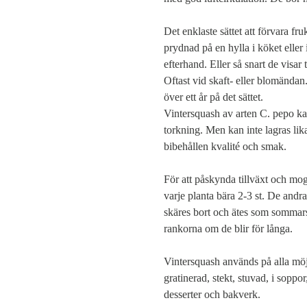
Det enklaste sättet att förvara fr
prydnad på en hylla i köket eller
efterhand. Eller så snart de visa
Oftast vid skaft- eller blomändan
över ett år på det sättet.
Vintersquash av arten C. pepo ka
torkning. Men kan inte lagras l
bibehållen kvalité och smak.
För att påskynda tillväxt och mo
varje planta bära 2-3 st. De andr
skäres bort och ätes som sommars
rankorna om de blir för långa.
Vintersquash används på alla möj
gratinerad, stekt, stuvad, i soppor
desserter och bakverk.