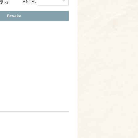
9
ANTAL
kr
Bevaka