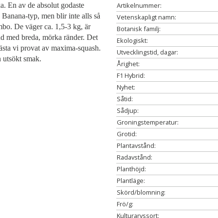
a. En av de absolut godaste
Artikelnummer:
anana-typ, men blir inte alls så
Vetenskapligt namn:
bo. De väger ca. 1,5-3 kg, är
Botanisk familj:
nd med breda, mörka ränder. Det
Ekologiskt:
 bästa vi provat av maxima-squash.
Utvecklingstid, dagar:
n utsökt smak.
Årighet:
F1 Hybrid:
Nyhet:
Såtid:
Sådjup:
Groningstemperatur:
Grotid:
Plantavstånd:
Radavstånd:
Planthöjd:
Plantläge:
Skörd/blomning:
Frö/g:
Kulturarvssort: