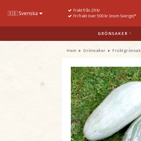
Frakt från 29 kr
Fri frakt över 500 kr (inom Sverige)*
GRÖNSAKER
Hem
Grönsaker
Fruktgrönsak