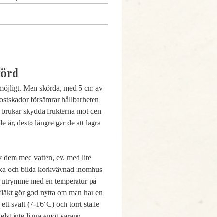
körd
 möjligt. Men skörda, med 5 cm av
rostskador försämrar hållbarheten
t brukar skydda frukterna mot den
e är, desto längre går de att lagra
v dem med vatten, ev. med lite
ttorka och bilda korkvävnad inomhus
tigt utrymme med en temperatur på
fläkt gör god nytta om man har en
tt svalt (7-16°C) och torrt ställe
elst inte ligga emot varann.