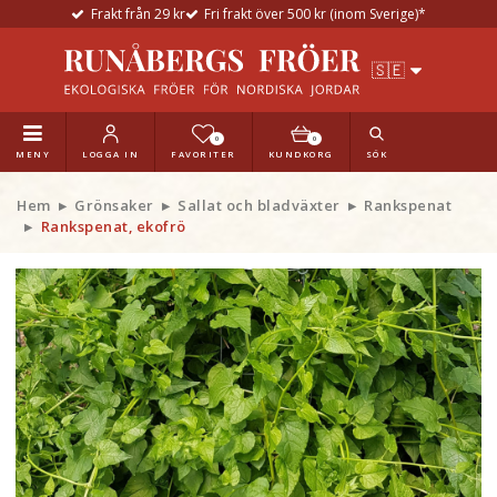
Frakt från 29 kr
Fri frakt över 500 kr (inom Sverige)*
0
0
MENY
LOGGA IN
FAVORITER
KUNDKORG
SÖK
Hem
Grönsaker
Sallat och bladväxter
Rankspenat
Rankspenat, ekofrö