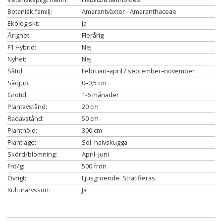
Botanisk familj:
Amarantväxter - Amaranthaceae
Ekologiskt:
Ja
Årighet:
Flerårig
F1 Hybrid:
Nej
Nyhet:
Nej
Såtid:
Februari–april / september–november
Sådjup:
0–0,5 cm
Grotid:
1-6 månader
Plantavstånd:
20 cm
Radavstånd:
50 cm
Planthöjd:
300 cm
Plantläge:
Sol–halvskugga
Skörd/blomning:
April–juni
Frö/g:
500 frön
Övrigt:
Ljusgroende. Stratifieras.
Kulturarvssort:
Ja