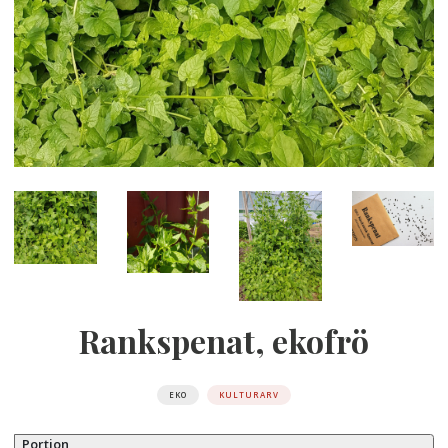
Rankspenat, ekofrö
EKO
KULTURARV
Portion