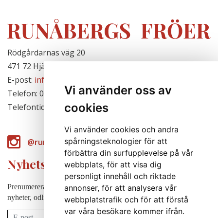
Rödgårdarnas väg 20
471 72 Hjälteby, Sverige
E-post:
info@runabergsfroer.se
Vi använder oss av
Telefon: 0303-777140
cookies
Telefontid: Stängt för säsongen
Vi använder cookies och andra
spårningsteknologier för att
@runabergsfroer
förbättra din surfupplevelse på vår
Nyhetsbrev
webbplats, för att visa dig
personligt innehåll och riktade
Prenumerera på vårt nyhetsbrev för att några gånger per år få
annonser, för att analysera vår
nyheter, odlingstips m.m.
webbplatstrafik och för att förstå
var våra besökare kommer ifrån.
Prenumerera