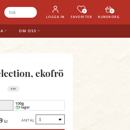
0
0
LOGGA IN
FAVORITER
KUNDKORG
LA
OM OSS
lection, ekofrö
EKO
100g
I lager
9
ANTAL
kr