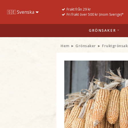
Frakt från 29 kr
Fri frakt över 500 kr (inom Sverige)*
GRÖNSAKER
Hem
Grönsaker
Fruktgrönsak