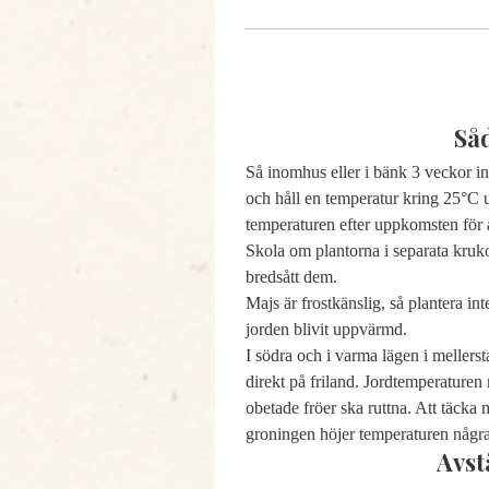
Så
Så inomhus eller i bänk 3 veckor in
och håll en temperatur kring 25°C
temperaturen efter uppkomsten för a
Skola om plantorna i separata kruk
bredsått dem.
Majs är frostkänslig, så plantera int
jorden blivit uppvärmd.
I södra och i varma lägen i mellers
direkt på friland. Jordtemperaturen 
obetade fröer ska ruttna. Att täcka
groningen höjer temperaturen några
Avst