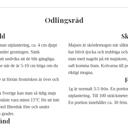
Odlingsråd
dd
S
nan utplantering, ca. 4 cm djupt
Majsen är skördemogen när silktr
 under groningen. Sänk
har blivit tjocka och trubbiga och
tt undvika att de blir gängliga.
man med nageln på ett majskorn, 
or när de är 5-10 cm höga om du
saft komma fram.
Kolvarna till po
riktigt mogna.
e ut förrän frostrisken är över och
1g är normalt 3-5 frön. En portio
ta Sverige kan man så tidig majs
utplantering. Till 100 sträckmete
måste vara minst 15°C för att inte
En portion innehåller ca. 30 frön.
 med fiberduk före och under
 grader.
ånd