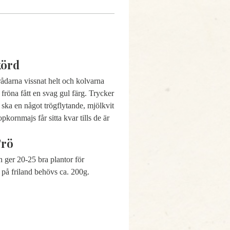
körd
ådarna vissnat helt och kolvarna
 fröna fått en svag gul färg. Trycker
ska en något trögflytande, mjölkvit
pkornmajs får sitta kvar tills de är
Frö
n ger 20-25 bra plantor för
r på friland behövs ca. 200g.