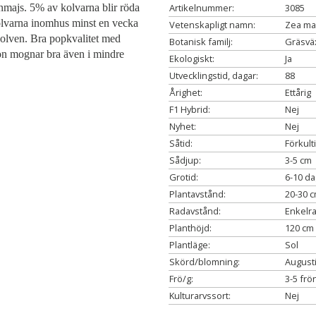
nmajs. 5% av kolvarna blir röda
Artikelnummer:
3085
olvarna inomhus minst en vecka
Vetenskapligt namn:
Zea may
kolven. Bra popkvalitet med
Botanisk familj:
Gräsvä
on mognar bra även i mindre
Ekologiskt:
Ja
Utvecklingstid, dagar:
88
Årighet:
Ettårig
F1 Hybrid:
Nej
Nyhet:
Nej
Såtid:
Förkult
Sådjup:
3-5 cm
Grotid:
6-10 da
Plantavstånd:
20-30 
Radavstånd:
Enkelra
Planthöjd:
120 cm
Plantläge:
Sol
Skörd/blomning:
August
Frö/g:
3-5 frö
Kulturarvssort:
Nej