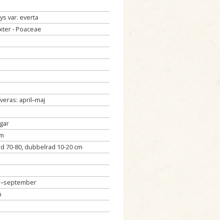
s var. everta
xter - Poaceae
iveras: april–maj
gar
cm
d 70-80, dubbelrad 10-20 cm
i–september
n