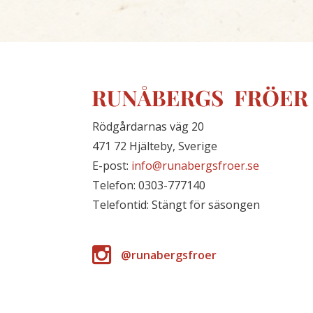
Rödgårdarnas väg 20
471 72 Hjälteby, Sverige
E-post:
info@runabergsfroer.se
Telefon: 0303-777140
Telefontid: Stängt för säsongen
@runabergsfroer