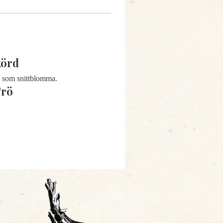
körd
g som snittblomma.
Frö