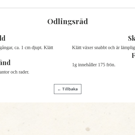
Odlingsråd
dd
S
gångar, ca. 1 cm djupt.
Klätt
Klätt växer snabbt och är lämpli
ånd
1g innehåller 175 frön.
antor och rader.
← Tillbaka