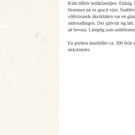
Klätt tillhör nejlikfamiljen. Ettårig
blommor på en gracil växt. Snabb
vildväxande åkerklätten var en gång
sädesodlingen. Det självsår sig lät
att bevara. Lämplig som snittblom
En portion innehåller ca. 300 frön so
sträckmeter.