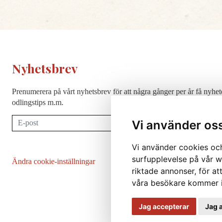
Nyhetsbrev
Prenumerera på vårt nyhetsbrev för att några gånger per år få nyhet
odlingstips m.m.
Prenumerera
Vi använder os
Vi använder cookies och
surfupplevelse på vår we
Ändra cookie-inställningar
riktade annonser, för at
våra besökare kommer i
Jag accepterar
Jag 