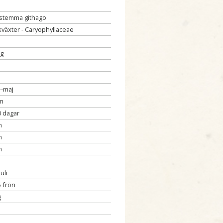
stemma githago
kväxter - Caryophyllaceae
ig
–maj
cm
0 dagar
m
m
m
uli
5 frön
g