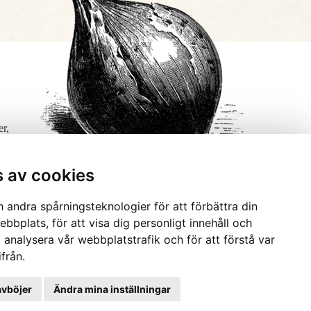
er,
s av cookies
 andra spårningsteknologier för att förbättra din
bbplats, för att visa dig personligt innehåll och
t analysera vår webbplatstrafik och för att förstå var
från.
avböjer
Ändra mina inställningar