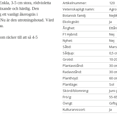
. Enkla, 3-5 cm stora, rödvioletta
Artikelnummer:
120
växande och härdig. Den
Vetenskapligt namn:
Agro
 ett vanligt åkerogräs i
Botanisk familj:
Nejli
t. Nu är den utrotningshotad. Värd
Ekologiskt:
Ja
ma.
Årighet:
Ettår
F1 Hybrid:
Nej
m räcker till att så 4-5
Nyhet:
Nej
Såtid:
Mars
Sådjup:
0,5 
Grotid:
10-2
Plantavstånd:
30 c
Radavstånd:
30 c
Planthöjd:
60 c
Plantläge:
Sol
Skörd/blomning:
Juni–j
Frö/g:
55-6
Övrigt:
Gifti
Kulturarvssort:
Ja