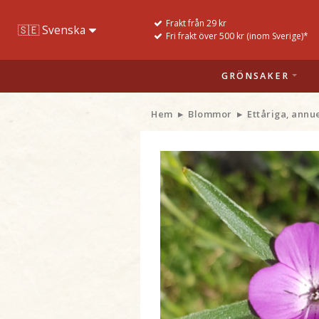
Frakt från 29 kr
Fri frakt över 500 kr (inom Sverige)*
GRÖNSAKER
Hem
Blommor
Ettåriga, annu