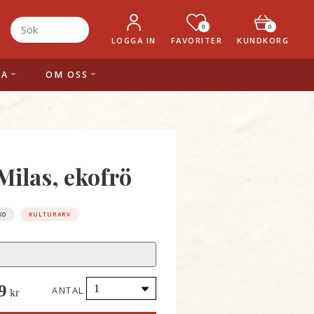
0
0
LOGGA IN
FAVORITER
KUNDKORG
LA
OM OSS
 Milas, ekofrö
KO
KULTURARV
9
ANTAL
kr