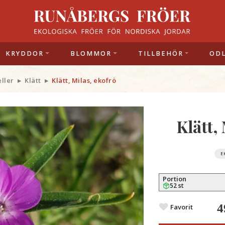
KRYDDOR
BLOMMOR
TILLBEHÖR
OD
eller
Klätt
Klätt, Milas, ekofrö
Klätt,
E
Portion
52 st
4
Favorit