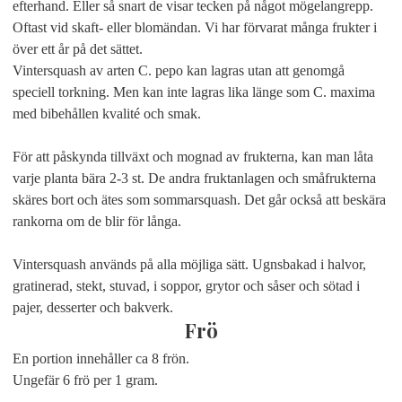
efterhand. Eller så snart de visar tecken på något mögelangrepp.
Oftast vid skaft- eller blomändan. Vi har förvarat många frukter i
över ett år på det sättet.
Vintersquash av arten C. pepo kan lagras utan att genomgå
speciell torkning. Men kan inte lagras lika länge som C. maxima
med bibehållen kvalité och smak.
För att påskynda tillväxt och mognad av frukterna, kan man låta
varje planta bära 2-3 st. De andra fruktanlagen och småfrukterna
skäres bort och ätes som sommarsquash. Det går också att beskära
rankorna om de blir för långa.
Vintersquash används på alla möjliga sätt. Ugnsbakad i halvor,
gratinerad, stekt, stuvad, i soppor, grytor och såser och sötad i
pajer, desserter och bakverk.
Frö
En portion innehåller ca 8 frön.
Ungefär 6 frö per 1 gram.