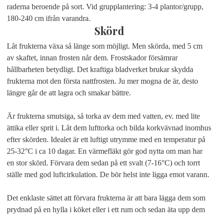
raderna beroende på sort. Vid grupplantering: 3-4 plantor/grupp,
180-240 cm ifrån varandra.
Skörd
Låt frukterna växa så länge som möjligt. Men skörda, med 5 cm
av skaftet, innan frosten når dem. Frostskador försämrar
hållbarheten betydligt. Det kraftiga bladverket brukar skydda
frukterna mot den första nattfrosten. Ju mer mogna de är, desto
längre går de att lagra och smakar bättre.
Är frukterna smutsiga, så torka av dem med vatten, ev. med lite
ättika eller sprit i. Låt dem lufttorka och bilda korkvävnad inomhus
efter skörden. Idealet är ett luftigt utrymme med en temperatur på
25-32°C i ca 10 dagar. En värmefläkt gör god nytta om man har
en stor skörd. Förvara dem sedan på ett svalt (7-16°C) och torrt
ställe med god luftcirkulation. De bör helst inte ligga emot varann.
Det enklaste sättet att förvara frukterna är att bara lägga dem som
prydnad på en hylla i köket eller i ett rum och sedan äta upp dem