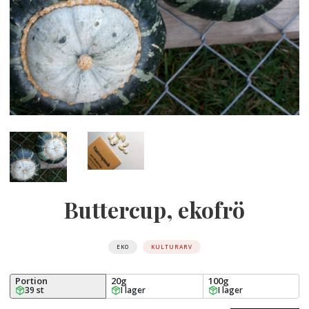
Buttercup, ekofrö
EKO
KULTURARV
Portion
20g
100g
39 st
I lager
I lager