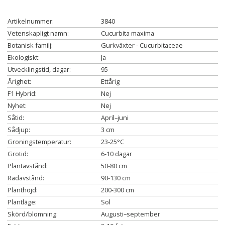
Artikelnummer:
3840
Vetenskapligt namn:
Cucurbita maxima
Botanisk familj:
Gurkväxter - Cucurbitaceae
Ekologiskt:
Ja
Utvecklingstid, dagar:
95
Årighet:
Ettårig
F1 Hybrid:
Nej
Nyhet:
Nej
Såtid:
April–juni
Sådjup:
3 cm
Groningstemperatur:
23-25°C
Grotid:
6-10 dagar
Plantavstånd:
50-80 cm
Radavstånd:
90-130 cm
Planthöjd:
200-300 cm
Plantläge:
Sol
Skörd/blomning:
Augusti–september