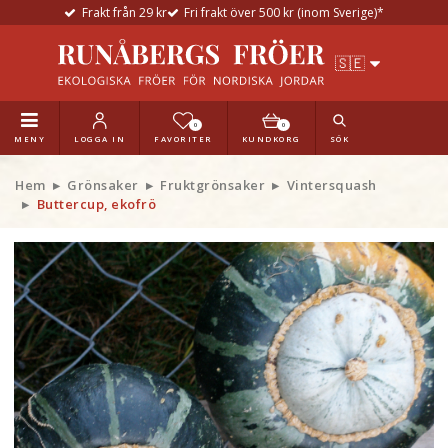
Frakt från 29 kr
Fri frakt över 500 kr (inom Sverige)*
0
0
MENY
LOGGA IN
FAVORITER
KUNDKORG
SÖK
Hem
Grönsaker
Fruktgrönsaker
Vintersquash
Buttercup, ekofrö