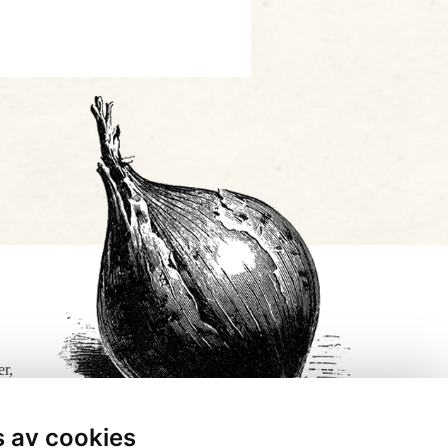
er,
s av cookies