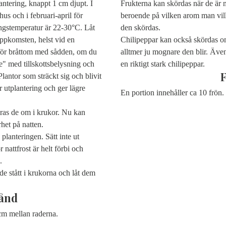
ntering, knappt 1 cm djupt. I
Frukterna kan skördas när de är m
hus och i februari-april för
beroende på vilken arom man vill 
ingstemperatur är 22-30°C. Låt
den skördas.
 uppkomsten, helst vid en
Chilipeppar kan också skördas o
 för bråttom med sådden, om du
alltmer ju mognare den blir. Även 
e" med tillskottsbelysning och
en riktigt stark chilipeppar.
Plantor som sträckt sig och blivit
er utplantering och ger lägre
En portion innehåller ca 10 frön.
teras de om i krukor. Nu kan
het på natten.
planteringen. Sätt inte ut
r nattfrost är helt förbi och
.
e stått i krukorna och låt dem
ånd
cm mellan raderna.