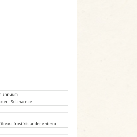
m annuum
äxter - Solanaceae
(förvara frostfritt under vintern)