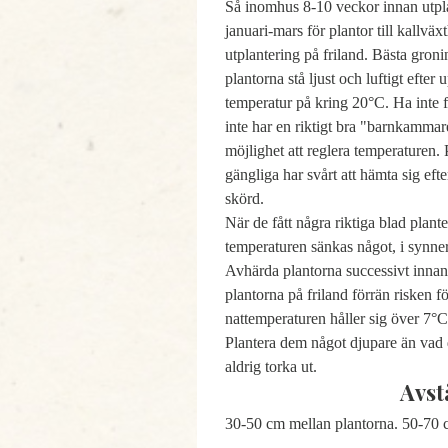
Så inomhus 8-10 veckor innan utpla
januari-mars för plantor till kallväxt
utplantering på friland. Bästa gron
plantorna stå ljust och luftigt efter
temperatur på kring 20°C. Ha inte
inte har en riktigt bra "barnkammar
möjlighet att reglera temperaturen. 
gängliga har svårt att hämta sig eft
skörd.
När de fått några riktiga blad plan
temperaturen sänkas något, i synner
Avhärda plantorna successivt innan 
plantorna på friland förrän risken fö
nattemperaturen håller sig över 7°C
Plantera dem något djupare än vad d
aldrig torka ut.
Avst
30-50 cm mellan plantorna.
50-70 