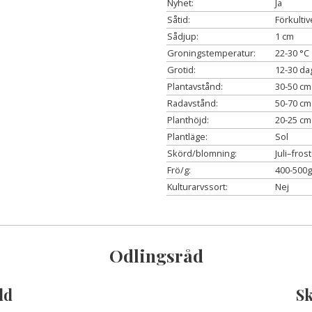
Nyhet:
Ja
Såtid:
Förkulti
Sådjup:
1 cm
Groningstemperatur:
22-30 °C
Grotid:
12-30 da
Plantavstånd:
30-50 cm
Radavstånd:
50-70 cm
Planthöjd:
20-25 cm
Plantläge:
Sol
Skörd/blomning:
Juli–frost
Frö/g:
400-500g
Kulturarvssort:
Nej
Odlingsråd
dd
S