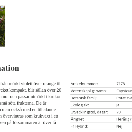
ation
rån mörkt violett över orange till
Artikelnummer:
7178
cket kompakt, blir sällan över 20
Vetenskapligt namn:
Capsicu
mor och passar utmärkt i krukor
Botanisk familj:
Potatisv
 små söta frukterna. De är
Ekologiskt:
Ja
a utan också med en tilltalande
Utvecklingstid, dagar:
70
 övervintras som krukväxt i ett
Årighet:
Flerårig 
risken på försommaren är över få
F1 Hybrid:
Nej