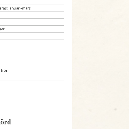
veras: januari–mars
gar
 frön
körd