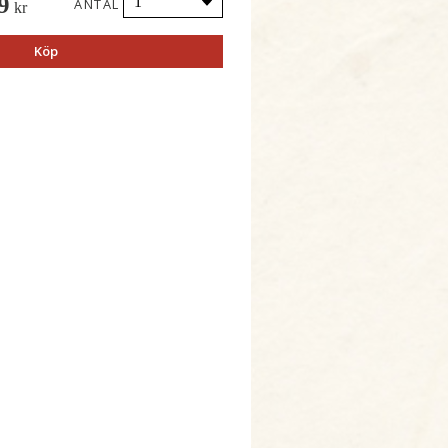
9
ANTAL
kr
Köp