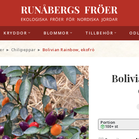
KRYDDOR
BLOMMOR
TILLBEHÖR
OD
er
Chilipeppar
Bolivian Rainbow, ekofrö
Boliv
Portion
100+ st