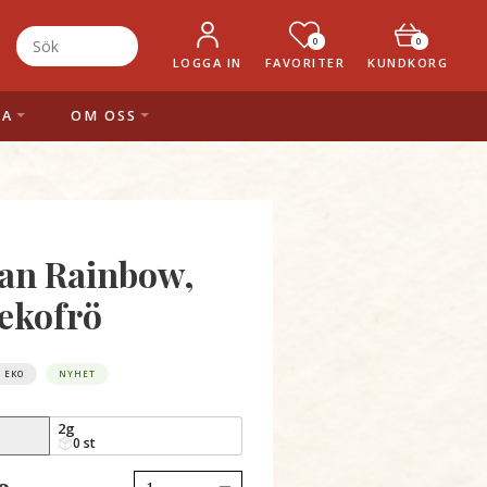
0
0
LOGGA IN
FAVORITER
KUNDKORG
LA
OM OSS
ian Rainbow,
ekofrö
EKO
NYHET
2g
0 st