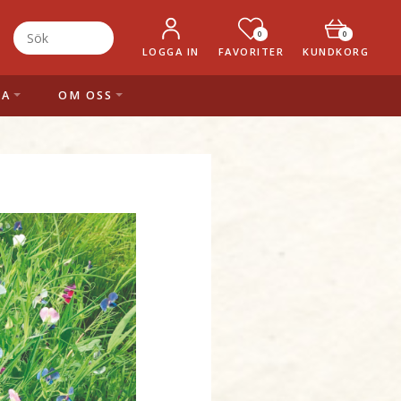
0
0
LOGGA IN
FAVORITER
KUNDKORG
LA
OM OSS