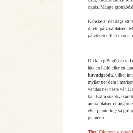
ogräs. Många gröngödslin
Kanske är det dags att te
direkt på växtplatsen. 
på vilken effekt man är
Du kan gröngödsla vid o
huvudgröda
, vilket in
myllar ner dem i marken,
vändas ner nästa vår. Det
bar. Extra snabbväxande
andra platser i trädgård
eller plantering: så grön
planterar. 
Tips!
 Eftersom gröngöds