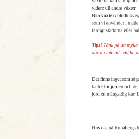
växterna kan ta upp och 
Bra växter:
 blodklöver,
som vi använder i matla
färdigt skidorna eller b
Tips! 
Tänk på att mylla 
där du inte alls vill ha 
Det finns inget som säge
bättre för jorden och de
jord en mångsidig kur. 