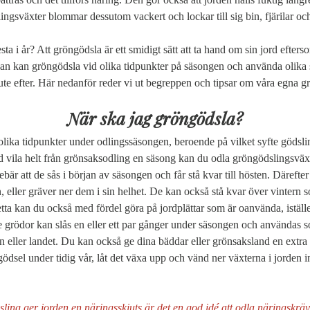
gsväxter blommar dessutom vackert och lockar till sig bin, fjärilar och 
sta i år? Att gröngödsla är ett smidigt sätt att ta hand om sin jord efters
Man kan gröngödsla vid olika tidpunkter på säsongen och använda olika s
 ute efter. Här nedanför reder vi ut begreppen och tipsar om våra egna 
När ska jag gröngödsla?
lika tidpunkter under odlingssäsongen, beroende på vilket syfte gödsli
nebär att de sås i början av säsongen och får stå kvar till hösten. Därefter
 eller gräver ner dem i sin helhet. De kan också stå kvar över vintern
ta kan du också med fördel göra på jordplättar som är oanvända, istället 
 grödor kan slås en eller ett par gånger under säsongen och användas s
en eller landet. Du kan också ge dina bäddar eller grönsaksland en extra
gödsel under tidig vår, låt det växa upp och vänd ner växterna i jorden in
ling ger jorden en näringsskjuts är det en god idé att odla näringskräv