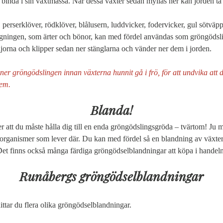
binda i sin växtmassa. När dessa växter sedan myllas ner kan jorden ta 
 perserklöver, rödklöver, blålusern, luddvicker, fodervicker, gul sötväpp
gningen, som ärter och bönor, kan med fördel användas som gröngödsli
aljorna och klipper sedan ner stänglarna och vänder ner dem i jorden.
ner gröngödslingen innan växterna hunnit gå i frö, för att undvika att de 
dem.
Blanda!
r att du måste hålla dig till en enda gröngödslingsgröda – tvärtom! Ju m
 organismer som lever där. Du kan med fördel så en blandning av växter 
Det finns också många färdiga gröngödselblandningar att köpa i handeln
Runåbergs gröngödselblandningar