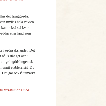
llas det 
fånggröda
, 
ten myllas hela växten 
 kan också stå kvar 
äddar eller land som 
r i grönsakslandet. Det 
 hålls stånget och i 
 att gröngödslingen ska 
hunnit etablera sig. Du 
. Det går också utmärkt 
alm tillsammans med 