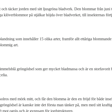
 och täcker jorden med sitt ljusgröna bladverk. Den blommar från juni t
landning som innehåller 15 olika arter, framför allt ettåriga blommande
mmelsblå gröngödsel som ger mycket bladmassa och är en storfavorit bl
elia. 
l solros med mörk mitt, och får den blomma är den en fröjd för både insekt
röngödsel är kanske inte det första man tänker på, men med sitt kraftig
t mot ogräs och är gynnsam för jordstrukturen. 