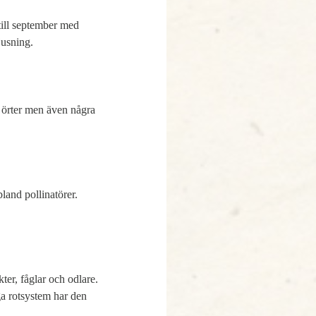
ill september med 
 örter men även några 
and pollinatörer. 
er, fåglar och odlare. 
a rotsystem har den 