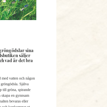
gröngödslar sina 
butiken säljer 
h vad är det bra 
d med vatten och någon 
 gröngödsla. Själva 
till gröna, spirande 
ch skapa en gynnsam 
alten bevaras eller 
e och konkurrerar ut 