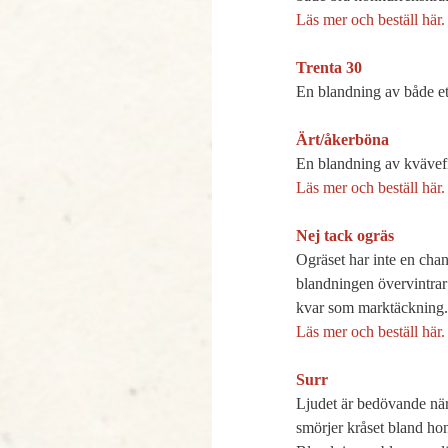
Läs mer och beställ här.
Trenta 30

En blandning av både ett
Ärt/åkerböna
Läs mer och beställ här.
Nej tack ogräs

Ogräset har inte en ch
blandningen övervintrar 
kvar som marktäckning.
Läs mer och beställ här.
Surr

Ljudet är bedövande när
smörjer kråset bland h