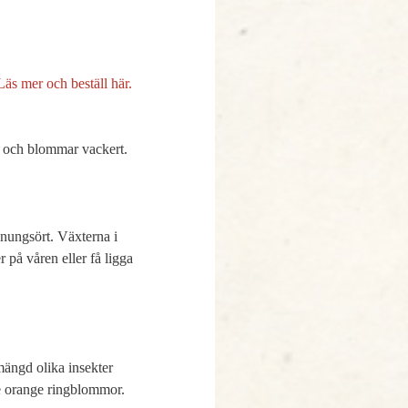
Läs mer och beställ här.

En blandning av kvävefixerande baljväxter som blir en halv meter höga, ger mycket grönmassa och blommar vackert. 
nungsört. Växterna i 
på våren eller få ligga 
ängd olika insekter 
 orange ringblommor. 