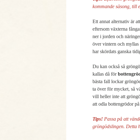
kommande säsong, till e
Ett annat alternativ är a
eftersom växterna fånga
ner i jorden och näringen
över vintern och myllas 
har skördats ganska tidi
Du kan också så gröngöds
kallas då för 
bottengrö
bästa fall lockar gröngö
ta över för mycket, så v
vill heller inte att grö
att odla bottengrödor på 
Tips!
 Passa på att vänd