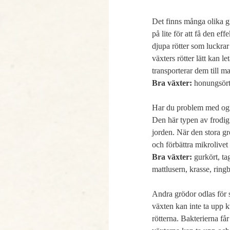
Det finns många olika gr
på lite för att få den ef
djupa rötter som luckrar 
växters rötter lätt kan l
Bra växter:
 honungsört,
Har du problem med ogräs
Den här typen av frodig g
jorden. När den stora gr
Bra växter:
 gurkört, ta
mattlusern, krasse, ring
Andra grödor odlas för s
växten kan inte ta upp k
rötterna. Bakterierna få