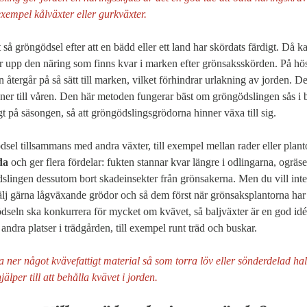
xempel kålväxter eller gurkväxter. 
tt så gröngödsel efter att en bädd eller ett land har skördats färdigt. Då ka
r upp den näring som finns kvar i marken efter grönsaksskörden. På hös
 återgår på så sätt till marken, vilket förhindrar urlakning av jorden. De
ner till våren. Den här metoden fungerar bäst om gröngödslingen sås i b
gt på säsongen, så att gröngödslingsgrödorna hinner växa till sig.

el tillsammans med andra växter, till exempel mellan rader eller planto
da
 och ger flera fördelar: fukten stannar kvar längre i odlingarna, ogräset
dslingen dessutom bort skadeinsekter från grönsakerna. Men du vill inte
älj gärna lågväxande grödor och så dem först när grönsaksplantorna har 
ngödseln ska konkurrera för mycket om kvävet, så baljväxter är en god idé
andra platser i trädgården, till exempel runt träd och buskar.
a ner något kvävefattigt material så som torra löv eller sönderdelad h