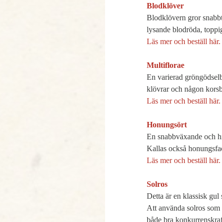
Blodklöver

Blodklövern gror snabbt
Läs mer och beställ här.
Multiflorae

En varierad gröngödselb
Läs mer och beställ här.
Honungsört 

En snabbväxande och hi
Kallas också honungsfac
Läs mer och beställ här.
Solros

Detta är en klassisk gu
Att använda solros som g
både bra konkurrenskraf