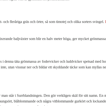
- och fleråriga gräs och örter, så som timotej och olika sorters svingel. 
ans i denna täta grönmassa av fodervicker och luddvicker spetsad med ho
inte, utan vissnar ner och bildar ett skyddande täcke som kan myllas ner 
 
 man står i Surrblandningen. Den gör verkligen skäl för sitt namn. En m
onungsört, blåblommande och några vitblommande gurkört och lockande