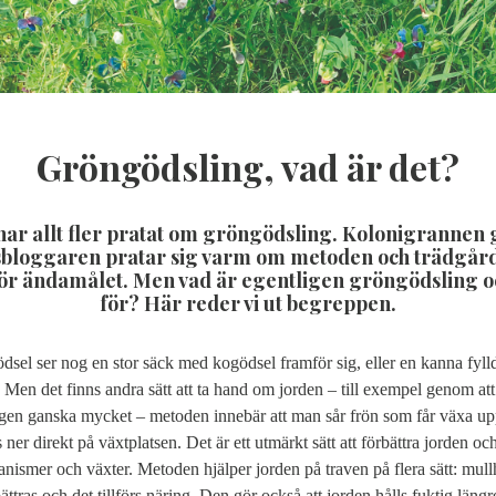
Gröngödsling, vad är det?
har allt fler pratat om gröngödsling. Kolonigrannen 
sbloggaren pratar sig varm om metoden och trädgårds
för ändamålet. Men vad är egentligen gröngödsling oc
för? Här reder vi ut begreppen.
sel ser nog en stor säck med kogödsel framför sig, eller en kanna fyll
 Men det finns andra sätt att ta hand om jorden – till exempel genom att
gen ganska mycket – metoden innebär att man sår frön som får växa upp 
ner direkt på växtplatsen. Det är ett utmärkt sätt att förbättra jorden o
nismer och växter. Metoden hjälper jorden på traven på flera sätt: mullh
ättras och det tillförs näring. Den gör också att jorden hålls fuktig längr