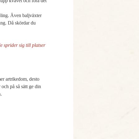
upp kvävet och föra det 
ling. Även baljväxter 
ng. Då skördar du 
sprider sig till platser 
er artrikedom, desto 
och på så sätt ge din 
. 