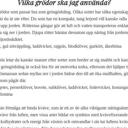
Vilka grödor ska jag använda?
ödor som passar bra som gröngödsling. Olika sorter har olika egenskaper,
fekt du är ute efter. Du som har en kompakt, tung lerjord vill kanske odl
upp jorden. Rötternas gångar gör att luft och vatten transporteras enklare
eta sig ner i jorden. Djupa rötter hämtar dessutom upp näring från jordens
 gul sötväppling, luddvicker, rajgräs, blodklöver, gurkört, åkerböna

 letar du kanske snarare efter sorter som breder ut sig snabbt och kan 
röngödsling är också bra för att motverka torka, eftersom det hjälper till
önmassan sedan myllas ner i jorden bidrar den till att öka mullhalten, gö
getes, perserklöver, bovete, subklöver, luddvicker, fodervicker, honungsör
blomma

in förmåga att binda kväve, som är ett av de allra viktigaste näringsämn
väve från luften, men vissa arter bildar en symbios med kvävefixerande b
r kolhydrater och energi från växten och omvandlar i sin tur luftens kväv