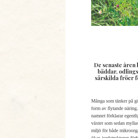
De senaste åren 
bäddar, odling
särskilda fröer 
Många som tänker på göd
form av flytande näring.
namnet förklarar egentli
växter som sedan myllas 
miljö för både mikroorga
ökar, jordstrukturen förb