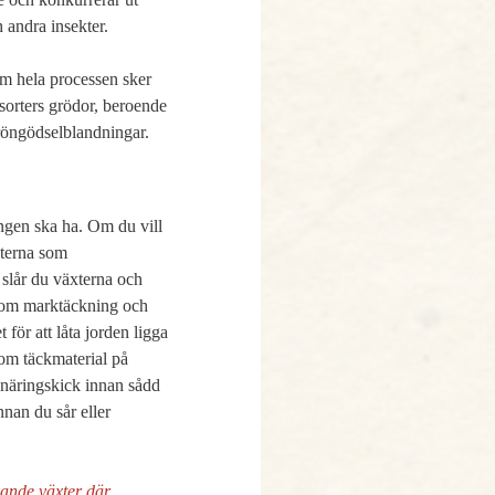
andra insekter. 

om hela processen sker 
orters grödor, beroende 
gröngödselblandningar.
ngen ska ha. Om du vill 
låta en bädd eller ett land vila helt från grönsaksodling en säsong kan du odla gröngödslingsväxterna som 
 slår du växterna och 
 som marktäckning och 
för att låta jorden ligga 
om täckmaterial på 
 näringskick innan sådd 
nan du sår eller 
ande växter där 