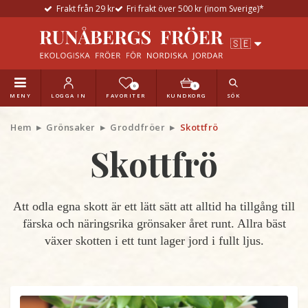
Frakt från 29 kr
Fri frakt över 500 kr (inom Sverige)*
0
0
MENY
LOGGA IN
FAVORITER
KUNDKORG
SÖK
Hem
Grönsaker
Groddfröer
Skottfrö
Skottfrö
Att odla egna skott är ett lätt sätt att alltid ha tillgång till
färska och näringsrika grönsaker året runt. Allra bäst
växer skotten i ett tunt lager jord i fullt ljus.