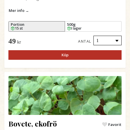
Mer info →
Portion
500g
15 st
I lager
49
ANTAL
kr
Köp
Bovete, ekofrö
Favorit