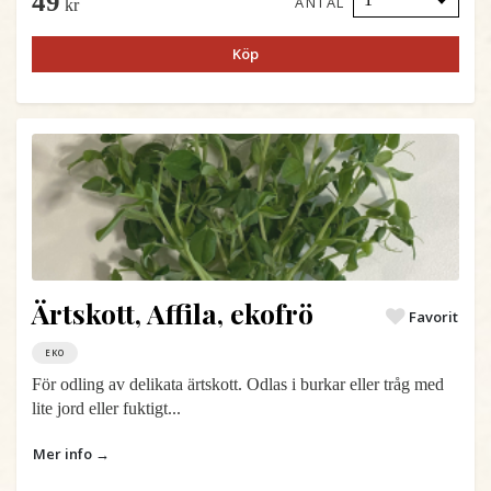
49
ANTAL
kr
Köp
Ärtskott, Affila, ekofrö
Favorit
EKO
För odling av delikata ärtskott. Odlas i burkar eller tråg med
lite jord eller fuktigt...
Mer info →