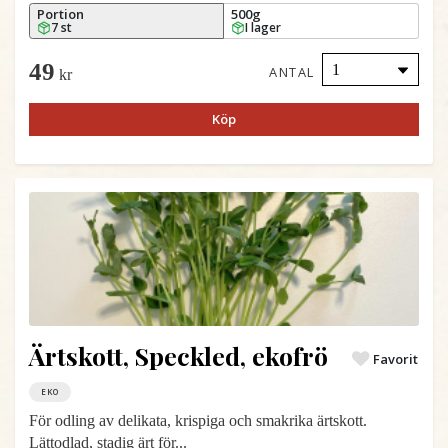
Portion
500g
7 st
I lager
49
ANTAL
kr
Köp
Ärtskott, Speckled, ekofrö
Favorit
EKO
För odling av delikata, krispiga och smakrika ärtskott.
Lättodlad, stadig ärt för...