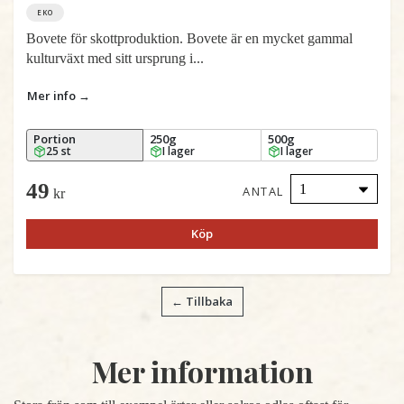
EKO
Bovete för skottproduktion. Bovete är en mycket gammal
kulturväxt med sitt ursprung i...
Mer info →
Portion
250g
500g
25 st
I lager
I lager
49
ANTAL
kr
Köp
← Tillbaka
Mer information