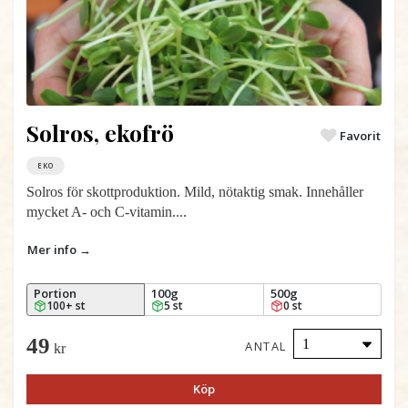
Solros, ekofrö
Favorit
EKO
Solros för skottproduktion. Mild, nötaktig smak. Innehåller
mycket A- och C-vitamin....
Mer info →
Portion
100g
500g
100+ st
5 st
0 st
49
ANTAL
kr
Köp