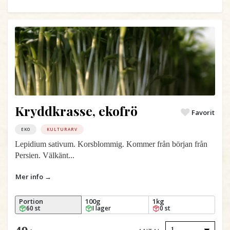
Kryddkrasse, ekofrö
Favorit
EKO
KULTURARV
Lepidium sativum. Korsblommig. Kommer från början från
Persien. Välkänt...
Mer info →
Portion
100g
1kg
60 st
I lager
0 st