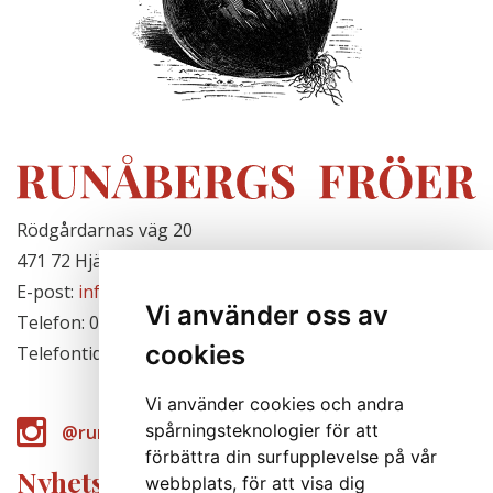
Rödgårdarnas väg 20
471 72 Hjälteby, Sverige
E-post:
info@runabergsfroer.se
Vi använder oss av
Telefon: 0303-777140
cookies
Telefontid: Stängt för säsongen
Vi använder cookies och andra
spårningsteknologier för att
@runabergsfroer
förbättra din surfupplevelse på vår
Nyhetsbrev
webbplats, för att visa dig