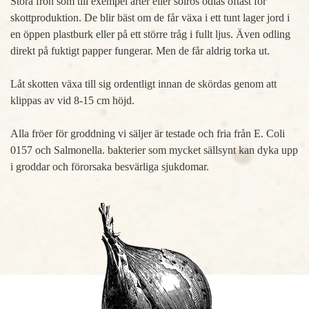
Stora frön som till exempel ärter eller solros odlas oftast för
skottproduktion. De blir bäst om de får växa i ett tunt lager jord i
en öppen plastburk eller på ett större tråg i fullt ljus. Även odling
direkt på fuktigt papper fungerar. Men de får aldrig torka ut.
Låt skotten växa till sig ordentligt innan de skördas genom att
klippas av vid 8-15 cm höjd.
Alla fröer för groddning vi säljer är testade och fria från E. Coli
0157 och Salmonella. bakterier som mycket sällsynt kan dyka upp
i groddar och förorsaka besvärliga sjukdomar.