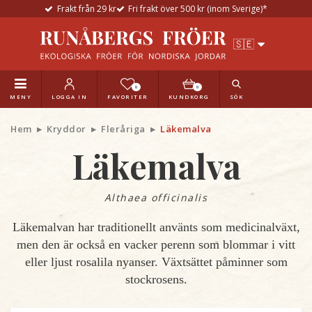
Frakt från 29 kr
Fri frakt över 500 kr (inom Sverige)*
0
0
MENY
LOGGA IN
FAVORITER
KUNDKORG
SÖK
Hem
Kryddor
Fleråriga
Läkemalva
Läkemalva
Althaea officinalis
Läkemalvan har traditionellt använts som medicinalväxt,
men den är också en vacker perenn som blommar i vitt
eller ljust rosalila nyanser. Växtsättet påminner som
stockrosens.