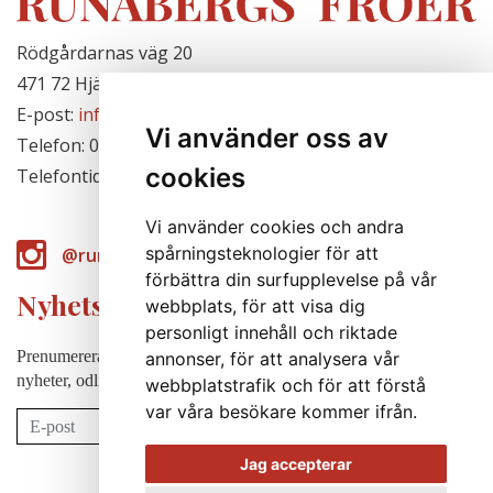
Rödgårdarnas väg 20
471 72 Hjälteby, Sverige
E-post:
info@runabergsfroer.se
Vi använder oss av
Telefon: 0303-777140
cookies
Telefontid: Stängt för säsongen
Vi använder cookies och andra
spårningsteknologier för att
@runabergsfroer
förbättra din surfupplevelse på vår
Nyhetsbrev
webbplats, för att visa dig
personligt innehåll och riktade
Prenumerera på vårt nyhetsbrev för att några gånger per år få
annonser, för att analysera vår
nyheter, odlingstips m.m.
webbplatstrafik och för att förstå
var våra besökare kommer ifrån.
Prenumerera
Jag accepterar