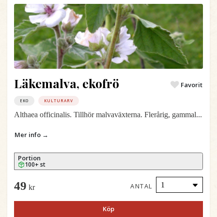
Läkemalva, ekofrö
Favorit
EKO
KULTURARV
Althaea officinalis. Tillhör malvaväxterna. Flerårig, gammal...
Mer info →
Portion
100+ st
49
ANTAL
kr
Köp