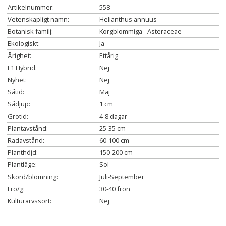
Artikelnummer:
558
Vetenskapligt namn:
Helianthus annuus
Botanisk familj:
Korgblommiga - Asteraceae
Ekologiskt:
Ja
Årighet:
Ettårig
F1 Hybrid:
Nej
Nyhet:
Nej
Såtid:
Maj
Sådjup:
1 cm
Grotid:
4-8 dagar
Plantavstånd:
25-35 cm
Radavstånd:
60-100 cm
Planthöjd:
150-200 cm
Plantläge:
Sol
Skörd/blomning:
Juli-September
Frö/g:
30-40 frön
Kulturarvssort:
Nej