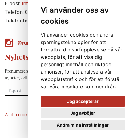
E-post:
info@runabergsfroer.se
Vi använder oss av
Telefon: 0303-777140
cookies
Telefontid: Stängt för säsongen
Vi använder cookies och andra
spårningsteknologier för att
@runabergsfroer
förbättra din surfupplevelse på vår
Nyhetsbrev
webbplats, för att visa dig
personligt innehåll och riktade
Prenumerera på vårt nyhetsbrev för att några gånger per år få
annonser, för att analysera vår
nyheter, odlingstips m.m.
webbplatstrafik och för att förstå
var våra besökare kommer ifrån.
Prenumerera
Jag accepterar
Jag avböjer
Ändra cookie-inställningar
Ändra mina inställningar