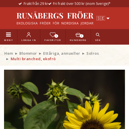
Frakt från 29 kr
Fri frakt över 500 kr (inom Sverige)*
0
0
MENY
LOGGA IN
FAVORITER
KUNDKORG
SÖK
Hem
Blommor
Ettåriga, annueller
Solros
Multi branched, ekofrö