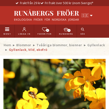
Frakt från 29 kr
Fri frakt över 500 kr (inom Sverige)*
0
0
MENY
LOGGA IN
FAVORITER
KUNDKORG
SÖK
Hem
Blommor
Tvååriga blommor, bienner
Gyllenlack
Gyllenlack, Vild, ekofrö