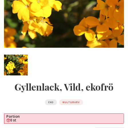
Gyllenlack, Vild, ekofrö
EKO
KULTURARV
Portion
0 st