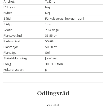
Årighet:
Tvåårig
F1 Hybrid:
Nej
Nyhet:
Nej
Såtid:
Förkultiveras: februari–april
Sådjup:
1 cm
Grotid:
7-14 daga
Plantavstånd:
35-55 cm
Radavstånd:
50-70 cm
Planthöjd:
50-60 cm
Plantläge:
Sol
Skörd/blomning:
Juli–frost
Frö/g:
300-350 frön
Kulturarvssort:
Ja
Odlingsråd