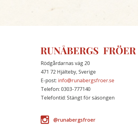
Rödgårdarnas väg 20
471 72 Hjälteby, Sverige
E-post:
info@runabergsfroer.se
Telefon: 0303-777140
Telefontid: Stängt för säsongen
@runabergsfroer