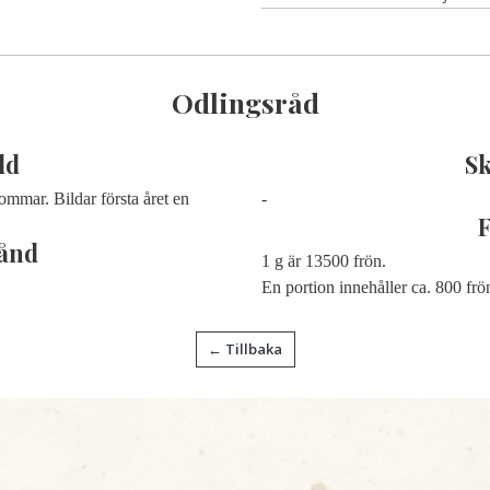
Odlingsråd
dd
S
ommar. Bildar första året en
-
ånd
1 g är 13500 frön.
En portion innehåller ca. 800 frö
← Tillbaka