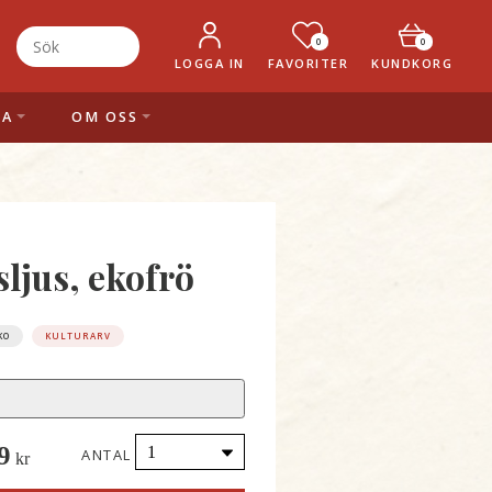
0
0
LOGGA IN
FAVORITER
KUNDKORG
LA
OM OSS
ljus, ekofrö
KO
KULTURARV
9
ANTAL
kr