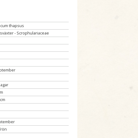
scum thapsus
tsväxter - Scrophulariaceae
eptember
dagar
cm
 cm
eptember
frön