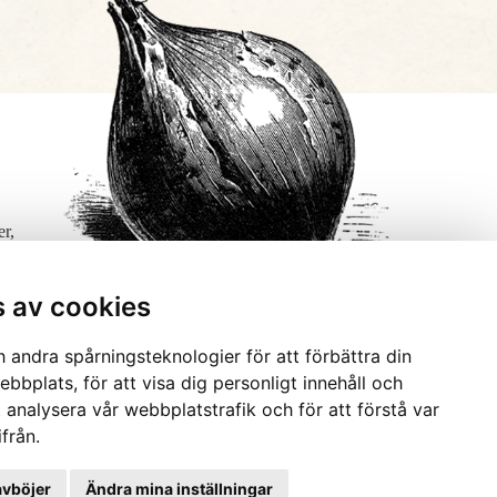
er,
s av cookies
 andra spårningsteknologier för att förbättra din
bbplats, för att visa dig personligt innehåll och
t analysera vår webbplatstrafik och för att förstå var
från.
avböjer
Ändra mina inställningar