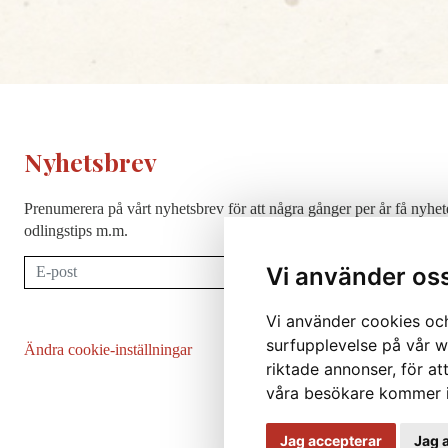
Nyhetsbrev
Prenumerera på vårt nyhetsbrev för att några gånger per år få nyhet
odlingstips m.m.
Prenumerera
Vi använder os
Vi använder cookies och
surfupplevelse på vår we
Ändra cookie-inställningar
riktade annonser, för at
våra besökare kommer i
Jag accepterar
Jag 