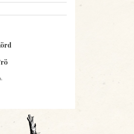
körd
Frö
n.