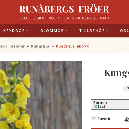
KRYDDOR
BLOMMOR
TILLBEHÖR
OD
mor, bienner
Kungsljus
Kungsljus, ekofrö
Kungs
E
Portion
15 st
4
Favorit