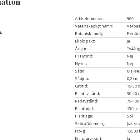
ation
Artikelnummer:
966
Vetenskapligt namn:
Verba
n.
Botanisk familj:
Flenör
Ekologiskt:
Ja
Årighet:
Tvåårig
F1 Hybrid:
Nej
Nyhet:
Nej
Såtid:
Maj-s
Sådjup:
0,2 cm
Grotid:
15-30 
Plantavstånd:
30-40 
Radavstånd:
75-100
Planthöjd:
150 cm
Plantläge:
Sol
Skörd/blomning:
Juli–s
Frö/g:
13500 
Kulturarvssort:
Ja