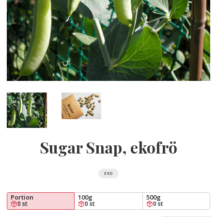
Sugar Snap, ekofrö
EKO
Portion
100g
500g
0 st
0 st
0 st