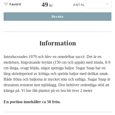
49
Favorit
ANTAL
kr
Bevaka
Information
Introducerades 1979 och blev en omedelbar succé. Det är en
medelsen, högväxande brytärt (150 cm och uppåt) med trinda, 8-9
cm långa, svagt böjda, något spetsiga baljor. Sugar Snap har en
lång skördeperiod av köttiga och spröda baljor med delikat smak.
Både fröna och baljorna är mycket söta och saftiga. Sugar Snap är
dessutom resistent mot mjöldagg. Den behöver ordentliga stöd att
klänga på. Vi har fått plantor på en bra bit över 2 meter.
En portion innehåller ca 50 frön.