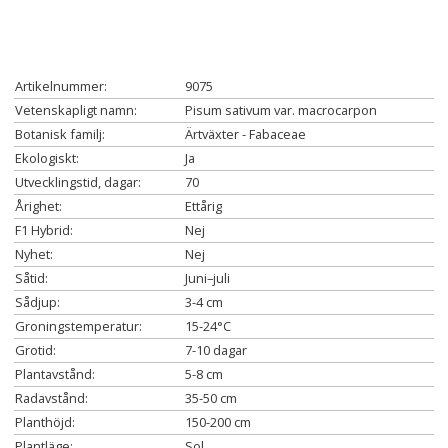
Artikelnummer:
9075
Vetenskapligt namn:
Pisum sativum var. macrocarpon
Botanisk familj:
Ärtväxter - Fabaceae
Ekologiskt:
Ja
Utvecklingstid, dagar:
70
Årighet:
Ettårig
F1 Hybrid:
Nej
Nyhet:
Nej
Såtid:
Juni–juli
Sådjup:
3-4 cm
Groningstemperatur:
15-24°C
Grotid:
7-10 dagar
Plantavstånd:
5-8 cm
Radavstånd:
35-50 cm
Planthöjd:
150-200 cm
Plantläge:
Sol