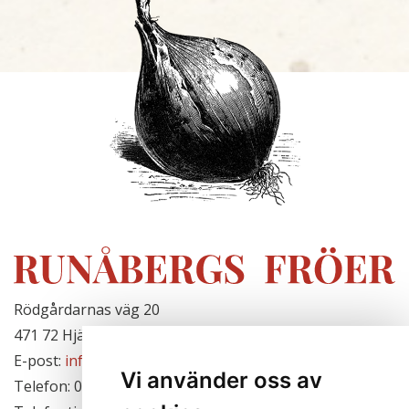
Rödgårdarnas väg 20
471 72 Hjälteby, Sverige
E-post:
info@runabergsfroer.se
Vi använder oss av
Telefon: 0303-777140