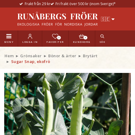
Frakt från 29 kr
Fri frakt över 500 kr (inom Sverige)*
0
0
MENY
LOGGA IN
FAVORITER
KUNDKORG
SÖK
Hem
Grönsaker
Bönor & ärter
Brytärt
Sugar Snap, ekofrö