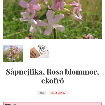
Såpnejlika, Rosa blommor,
ekofrö
EKO
KULTURARV
Portion