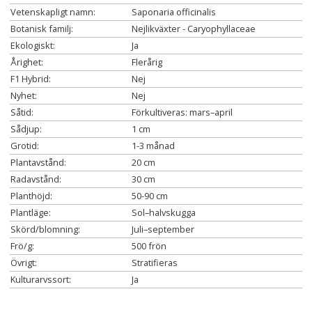
Vetenskapligt namn:
Saponaria officinalis
Botanisk familj:
Nejlikväxter - Caryophyllaceae
Ekologiskt:
Ja
Årighet:
Flerårig
F1 Hybrid:
Nej
Nyhet:
Nej
Såtid:
Förkultiveras: mars–april
Sådjup:
1 cm
Grotid:
1-3 månad
Plantavstånd:
20 cm
Radavstånd:
30 cm
Planthöjd:
50-90 cm
Plantläge:
Sol–halvskugga
Skörd/blomning:
Juli–september
Frö/g:
500 frön
Övrigt:
Stratifieras
Kulturarvssort:
Ja