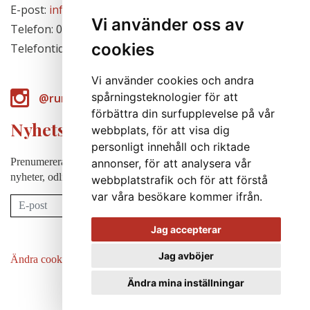
E-post:
info@runabergsfroer.se
Vi använder oss av
Telefon: 0303-777140
cookies
Telefontid: Stängt för säsongen
Vi använder cookies och andra
spårningsteknologier för att
@runabergsfroer
förbättra din surfupplevelse på vår
Nyhetsbrev
webbplats, för att visa dig
personligt innehåll och riktade
Prenumerera på vårt nyhetsbrev för att några gånger per år få
annonser, för att analysera vår
nyheter, odlingstips m.m.
webbplatstrafik och för att förstå
var våra besökare kommer ifrån.
Prenumerera
Jag accepterar
Jag avböjer
Ändra cookie-inställningar
Ändra mina inställningar