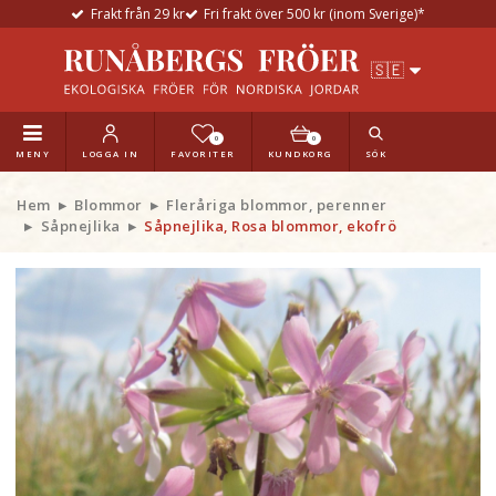
Frakt från 29 kr
Fri frakt över 500 kr (inom Sverige)*
0
0
MENY
LOGGA IN
FAVORITER
KUNDKORG
SÖK
Hem
Blommor
Fleråriga blommor, perenner
Såpnejlika
Såpnejlika, Rosa blommor, ekofrö