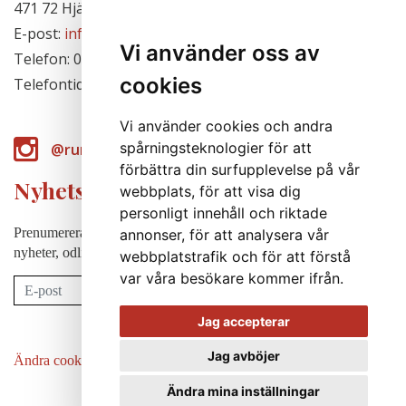
471 72 Hjälteby, Sverige
E-post:
info@runabergsfroer.se
Vi använder oss av
Telefon: 0303-777140
cookies
Telefontid: Stängt för säsongen
Vi använder cookies och andra
spårningsteknologier för att
@runabergsfroer
förbättra din surfupplevelse på vår
Nyhetsbrev
webbplats, för att visa dig
personligt innehåll och riktade
Prenumerera på vårt nyhetsbrev för att några gånger per år få
annonser, för att analysera vår
nyheter, odlingstips m.m.
webbplatstrafik och för att förstå
var våra besökare kommer ifrån.
Prenumerera
Jag accepterar
Jag avböjer
Ändra cookie-inställningar
Ändra mina inställningar