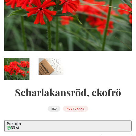
Scharlakansröd, ekofrö
EKO
KULTURARV
Portion
33 st