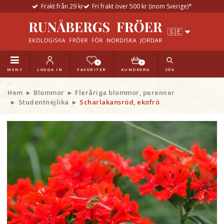
Frakt från 29 kr
Fri frakt över 500 kr (inom Sverige)*
0
0
MENY
LOGGA IN
FAVORITER
KUNDKORG
SÖK
Hem
Blommor
Fleråriga blommor, perenner
Studentnejlika
Scharlakansröd, ekofrö