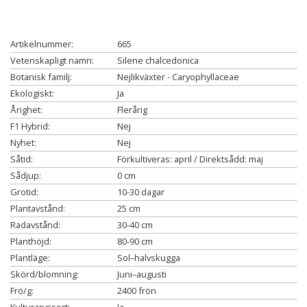
Artikelnummer:
665
Vetenskapligt namn:
Silene chalcedonica
Botanisk familj:
Nejlikväxter - Caryophyllaceae
Ekologiskt:
Ja
Årighet:
Flerårig
F1 Hybrid:
Nej
Nyhet:
Nej
Såtid:
Förkultiveras: april / Direktsådd: maj
Sådjup:
0 cm
Grotid:
10-30 dagar
Plantavstånd:
25 cm
Radavstånd:
30-40 cm
Planthöjd:
80-90 cm
Plantläge:
Sol–halvskugga
Skörd/blomning:
Juni–augusti
Frö/g:
2400 frön