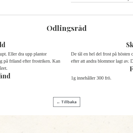
Odlingsråd
dd
S
upt. Eller dra upp plantor
De tål en hel del frost på hösten
 på friland efter frostriken. Kan
efter att andra blommor lagt av. 
året.
ånd
1g innehåller 300 frö.
← Tillbaka