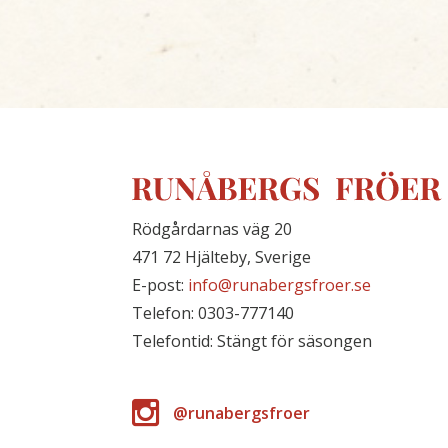
Rödgårdarnas väg 20
471 72 Hjälteby, Sverige
E-post:
info@runabergsfroer.se
Telefon: 0303-777140
Telefontid: Stängt för säsongen
@runabergsfroer