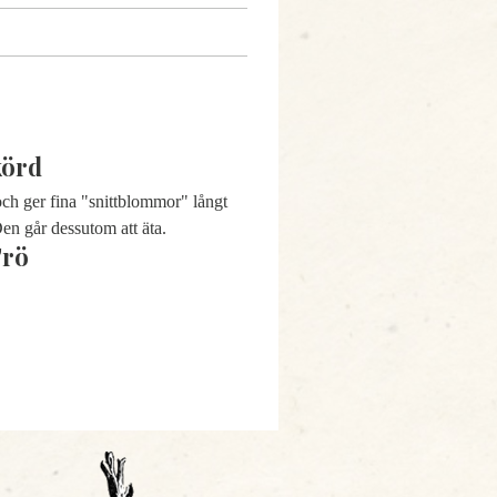
körd
 och ger fina "snittblommor" långt
Den går d
essutom att äta.
Frö