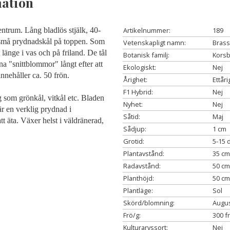
ation
entrum. Lång bladlös stjälk, 40-
Artikelnummer:
189
 små prydnadskål på toppen. Som
Vetenskapligt namn:
Brass
 länge i vas och på friland. De tål
Botanisk familj:
Korsb
ina "snittblommor" långt efter att
Ekologiskt:
Nej
nnehåller ca. 50 frön.
Årighet:
Ettåri
F1 Hybrid:
Nej
om grönkål, vitkål etc. Bladen
Nyhet:
Nej
 är en verklig prydnad i
Såtid:
Maj
t äta. Växer helst i väldränerad,
Sådjup:
1 cm
Grotid:
5-15 
Plantavstånd:
35 cm
Radavstånd:
50 cm
Planthöjd:
50 cm
Plantläge:
Sol
Skörd/blomning:
Augus
Frö/g:
300 f
Kulturarvssort:
Nej