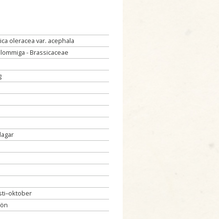
ica oleracea var. acephala
lommiga - Brassicaceae
g
dagar
ti–oktober
rön