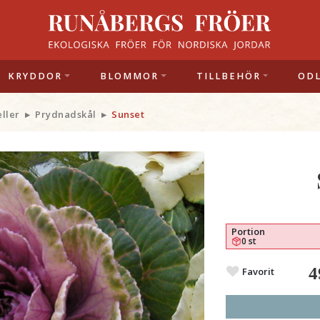
KRYDDOR
BLOMMOR
TILLBEHÖR
OD
eller
Prydnadskål
Sunset
Portion
0 st
4
Favorit