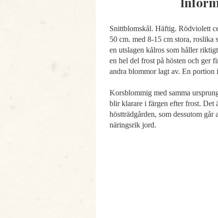
Inform
Snittblomskål. Häftig. Rödviolett c
50 cm. med 8-15 cm stora, roslika
en utslagen kålros som håller riktigt
en hel del frost på hösten och ger f
andra blommor lagt av. En portion i
Korsblommig med samma ursprung s
blir klarare i färgen efter frost. Det
höstträdgården, som dessutom går at
näringsrik jord.