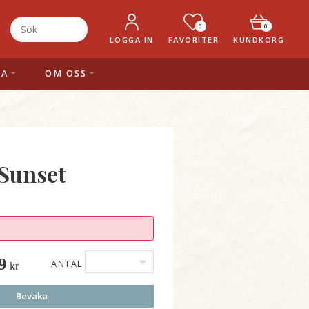
0
0
LOGGA IN
FAVORITER
KUNDKORG
LA
OM OSS
Sunset
9
ANTAL
kr
Bevaka