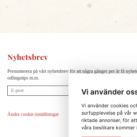
Nyhetsbrev
Prenumerera på vårt nyhetsbrev för att några gånger per år få nyhet
odlingstips m.m.
Prenumerera
Vi använder os
Vi använder cookies och
surfupplevelse på vår we
Ändra cookie-inställningar
riktade annonser, för at
våra besökare kommer i