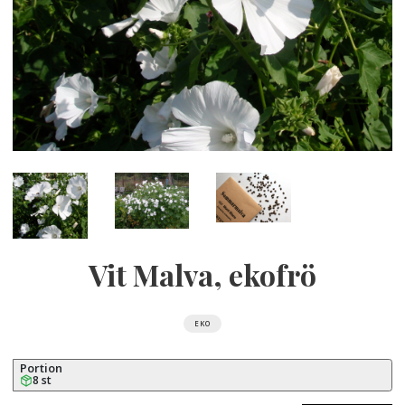
Vit Malva, ekofrö
EKO
Portion
8 st