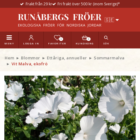
Frakt från 29 kr
Fri frakt över 500 kr (inom Sverige)*
0
0
MENY
LOGGA IN
FAVORITER
KUNDKORG
SÖK
Hem
Blommor
Ettåriga, annueller
Sommarmalva
Vit Malva, ekofrö