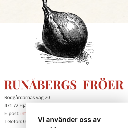
Rödgårdarnas väg 20
471 72 Hjälteby, Sverige
E-post:
info@runabergsfroer.se
Vi använder oss av
Telefon: 0303-777140