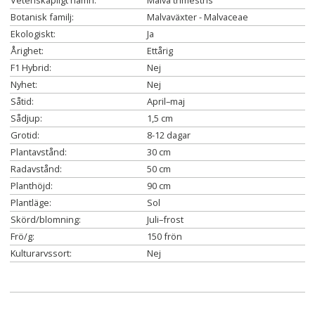
Vetenskapligt namn:
Malva trimestris
Botanisk familj:
Malvaväxter - Malvaceae
Ekologiskt:
Ja
Årighet:
Ettårig
F1 Hybrid:
Nej
Nyhet:
Nej
Såtid:
April–maj
Sådjup:
1,5 cm
Grotid:
8-12 dagar
Plantavstånd:
30 cm
Radavstånd:
50 cm
Planthöjd:
90 cm
Plantläge:
Sol
Skörd/blomning:
Juli–frost
Frö/g:
150 frön
Kulturarvssort:
Nej