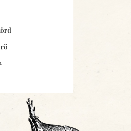
körd
Frö
n.