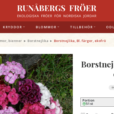
KRYDDOR
BLOMMOR
TILLBEHÖR
OD
mor, bienner
Borstnejlika
Borstnejlika, Bl. färger, ekofrö
Borstnejl
E
Portion
51 st