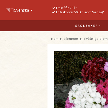
Frakt från 29 kr
Fri frakt över 500 kr (inom Sverige)*
GRÖNSAKER
Hem
Blommor
Tvååriga blom