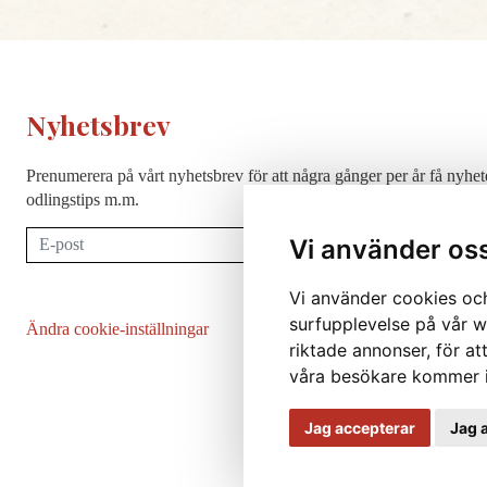
Nyhetsbrev
Prenumerera på vårt nyhetsbrev för att några gånger per år få nyhet
odlingstips m.m.
Prenumerera
Vi använder os
Vi använder cookies och
surfupplevelse på vår we
Ändra cookie-inställningar
riktade annonser, för at
våra besökare kommer i
Jag accepterar
Jag 