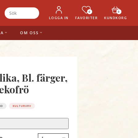
0
0
LOGGA IN
FAVORITER
KUNDKORG
LA
OM OSS
ika, Bl. färger,
ekofrö
KO
KULTURARV