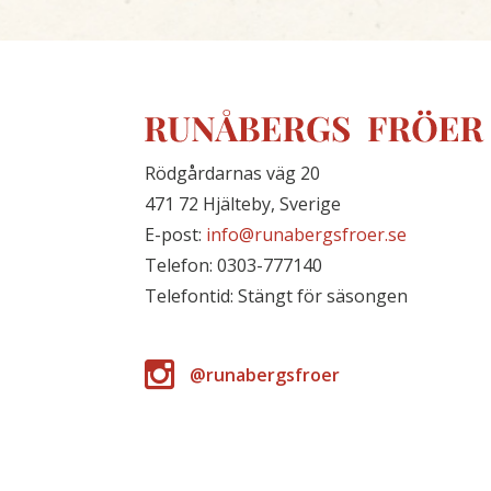
Rödgårdarnas väg 20
471 72 Hjälteby, Sverige
E-post:
info@runabergsfroer.se
Telefon: 0303-777140
Telefontid: Stängt för säsongen
@runabergsfroer