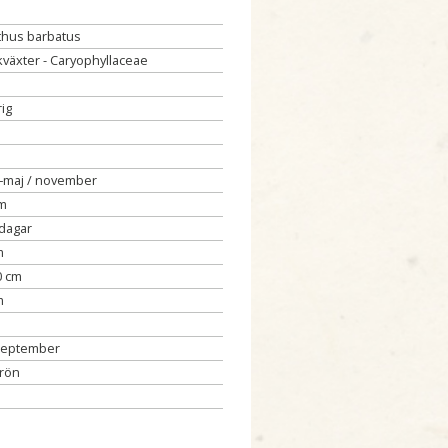
thus barbatus
kväxter - Caryophyllaceae
ig
l–maj / november
cm
 dagar
m
0 cm
m
–september
frön