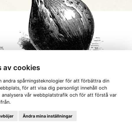
er,
s av cookies
 andra spårningsteknologier för att förbättra din
bbplats, för att visa dig personligt innehåll och
t analysera vår webbplatstrafik och för att förstå var
från.
avböjer
Ändra mina inställningar