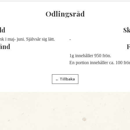
Odlingsråd
dd
S
nk i maj- juni.
Självsår sig lätt.
-
ånd
1g innehåller 950 frön.
En portion innehåller ca. 100 frö
← Tillbaka