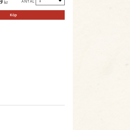
9
ANTAL
kr
Köp