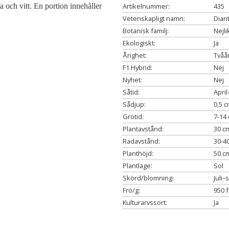
sa och vitt. En portion innehåller
Artikelnummer:
435
Vetenskapligt namn:
Dian
Botanisk familj:
Nejli
Ekologiskt:
Ja
Årighet:
Tvåår
F1 Hybrid:
Nej
Nyhet:
Nej
Såtid:
Apri
Sådjup:
0,5 
Grotid:
7-14
Plantavstånd:
30 c
Radavstånd:
30-4
Planthöjd:
50 c
Plantläge:
Sol
Skörd/blomning:
Juli
Frö/g:
950 
Kulturarvssort:
Ja