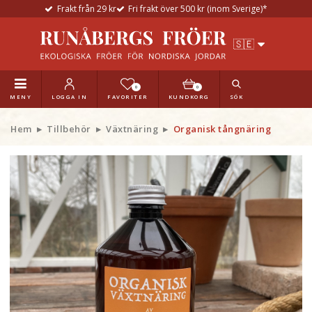
Frakt från 29 kr
Fri frakt över 500 kr (inom Sverige)*
0
0
MENY
LOGGA IN
FAVORITER
KUNDKORG
SÖK
Hem
Tillbehör
Växtnäring
Organisk tångnäring