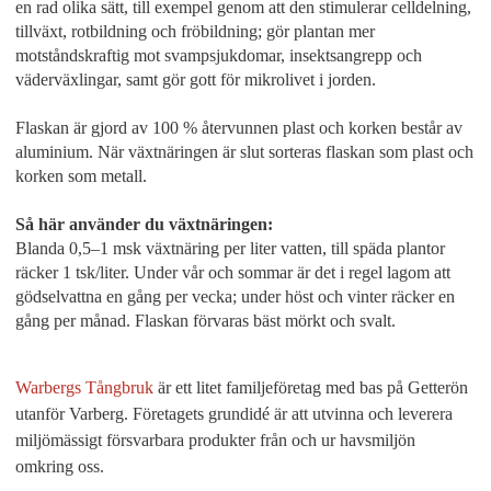
en rad olika sätt, till exempel genom att den stimulerar celldelning,
tillväxt, rotbildning och fröbildning; gör plantan mer
motståndskraftig mot svampsjukdomar, insektsangrepp och
väderväxlingar, samt gör gott för mikrolivet i jorden.
Flaskan är gjord av 100 % återvunnen plast och korken består av
aluminium. När växtnäringen är slut sorteras flaskan som plast och
korken som metall.
Så här använder du växtnäringen:
Blanda 0,5–1 msk växtnäring per liter vatten, till späda plantor
räcker 1 tsk/liter. Under vår och sommar är det i regel lagom att
gödselvattna en gång per vecka; under höst och vinter räcker en
gång per månad. Flaskan förvaras bäst mörkt och svalt.
Warbergs Tångbruk
är ett litet familjeföretag med bas på Getterön
utanför Varberg. Företagets grundidé är att utvinna och leverera
miljömässigt försvarbara produkter från och ur havsmiljön
omkring oss.