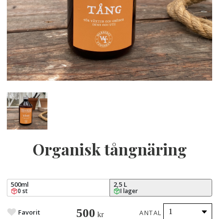
Organisk tångnäring
500ml
2,5 L
0 st
I lager
500
Favorit
ANTAL
kr