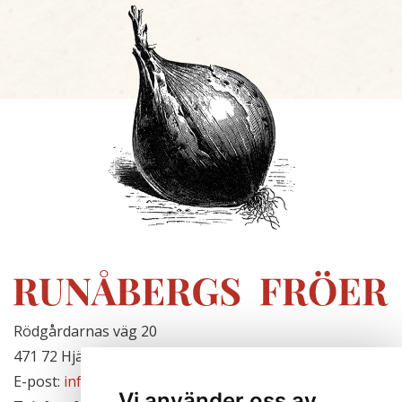
Rödgårdarnas väg 20
471 72 Hjälteby, Sverige
E-post:
info@runabergsfroer.se
Vi använder oss av