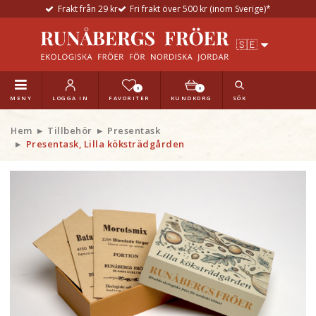
Frakt från 29 kr
Fri frakt över 500 kr (inom Sverige)*
0
0
MENY
LOGGA IN
FAVORITER
KUNDKORG
SÖK
Hem
Tillbehör
Presentask
Presentask, Lilla köksträdgården