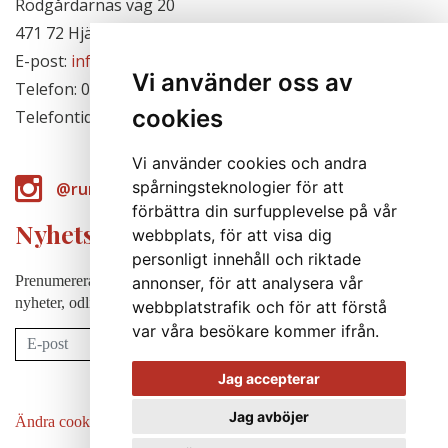
Rödgårdarnas väg 20
471 72 Hjälteby, Sverige
E-post:
info@runabergsfroer.se
Vi använder oss av
Telefon: 0303-777140
cookies
Telefontid: Stängt för säsongen
Vi använder cookies och andra
spårningsteknologier för att
@runabergsfroer
förbättra din surfupplevelse på vår
Nyhetsbrev
webbplats, för att visa dig
personligt innehåll och riktade
Prenumerera på vårt nyhetsbrev för att några gånger per år få
annonser, för att analysera vår
nyheter, odlingstips m.m.
webbplatstrafik och för att förstå
var våra besökare kommer ifrån.
Prenumerera
Jag accepterar
Jag avböjer
Ändra cookie-inställningar