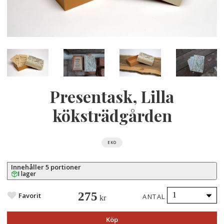
Presentask, Lilla
köksträdgården
EKO
Innehåller 5 portioner
I lager
275
Favorit
ANTAL
kr
Köp