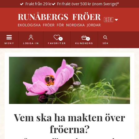
Frakt från 29 kr
Fri frakt över 500 kr (inom Sverige)*
0
0
MENY
LOGGA IN
FAVORITER
KUNDKORG
SÖK
Vem ska ha makten över
fröerna?