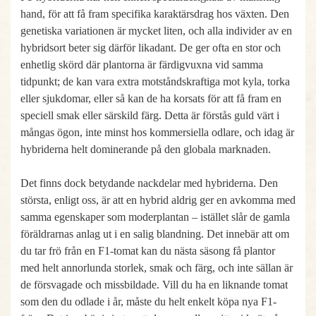
hand, för att få fram specifika karaktärsdrag hos växten. Den
genetiska variationen är mycket liten, och alla individer av en
hybridsort beter sig därför likadant. De ger ofta en stor och
enhetlig skörd där plantorna är färdigvuxna vid samma
tidpunkt; de kan vara extra motståndskraftiga mot kyla, torka
eller sjukdomar, eller så kan de ha korsats för att få fram en
speciell smak eller särskild färg. Detta är förstås guld värt i
mångas ögon, inte minst hos kommersiella odlare, och idag är
hybriderna helt dominerande på den globala marknaden.
Det finns dock betydande nackdelar med hybriderna. Den
största, enligt oss, är att en hybrid aldrig ger en avkomma med
samma egenskaper som moderplantan – istället slår de gamla
föräldrarnas anlag ut i en salig blandning. Det innebär att om
du tar frö från en F1-tomat kan du nästa säsong få plantor
med helt annorlunda storlek, smak och färg, och inte sällan är
de försvagade och missbildade. Vill du ha en liknande tomat
som den du odlade i år, måste du helt enkelt köpa nya F1-