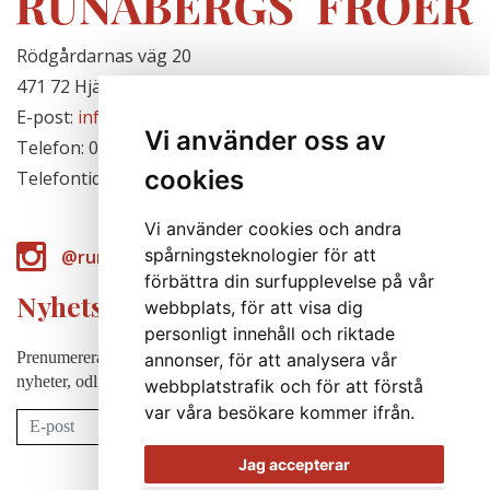
Rödgårdarnas väg 20
471 72 Hjälteby, Sverige
E-post:
info@runabergsfroer.se
Vi använder oss av
Telefon: 0303-777140
cookies
Telefontid: Stängt för säsongen
Vi använder cookies och andra
spårningsteknologier för att
@runabergsfroer
förbättra din surfupplevelse på vår
Nyhetsbrev
webbplats, för att visa dig
personligt innehåll och riktade
Prenumerera på vårt nyhetsbrev för att några gånger per år få
annonser, för att analysera vår
nyheter, odlingstips m.m.
webbplatstrafik och för att förstå
var våra besökare kommer ifrån.
Prenumerera
Jag accepterar