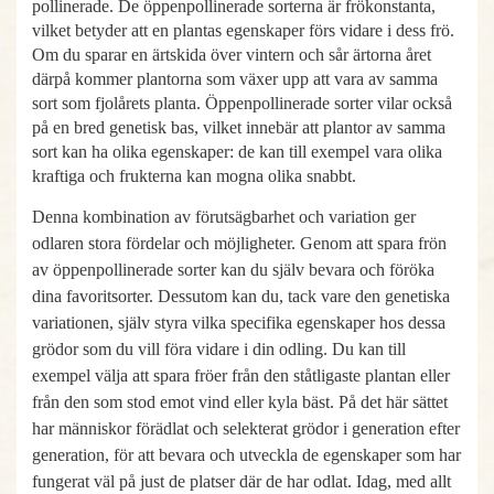
pollinerade. De öppenpollinerade sorterna är frökonstanta,
vilket betyder att en plantas egenskaper förs vidare i dess frö.
Om du sparar en ärtskida över vintern och sår ärtorna året
därpå kommer plantorna som växer upp att vara av samma
sort som fjolårets planta. Öppenpollinerade sorter vilar också
på en bred genetisk bas, vilket innebär att plantor av samma
sort kan ha olika egenskaper: de kan till exempel vara olika
kraftiga och frukterna kan mogna olika snabbt.
Denna kombination av förutsägbarhet och variation ger
odlaren stora fördelar och möjligheter. Genom att spara frön
av öppenpollinerade sorter kan du själv bevara och föröka
dina favoritsorter. Dessutom kan du, tack vare den genetiska
variationen, själv styra vilka specifika egenskaper hos dessa
grödor som du vill föra vidare i din odling. Du kan till
exempel välja att spara fröer från den ståtligaste plantan eller
från den som stod emot vind eller kyla bäst. På det här sättet
har människor förädlat och selekterat grödor i generation efter
generation, för att bevara och utveckla de egenskaper som har
fungerat väl på just de platser där de har odlat. Idag, med allt