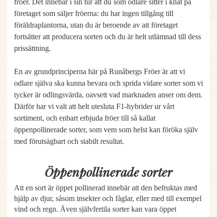
fröer. Det innebär i sin tur att du som odlare sitter i knät på
företaget som säljer fröerna: du har ingen tillgång till
föräldraplantorna, utan du är beroende av att företaget
fortsätter att producera sorten och du är helt utlämnad till dess
prissättning.
En av grundprinciperna här på Runåbergs Fröer är att vi
odlare själva ska kunna bevara och sprida vidare sorter som vi
tycker är odlingsvärda, oavsett vad marknaden anser om dem.
Därför har vi valt att helt utesluta F1-hybrider ur vårt
sortiment, och enbart erbjuda fröer till så kallat
öppenpollinerade sorter, som vem som helst kan föröka själv
med förutsägbart och stabilt resultat.
Öppenpollinerade sorter
Att en sort är öppet pollinerad innebär att den befruktas med
hjälp av djur, såsom insekter och fåglar, eller med till exempel
vind och regn. Även självfertila sorter kan vara öppet