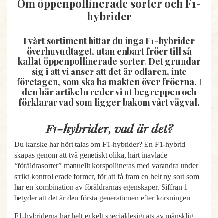
Om öppenpollinerade sorter och F1-
hybrider
I vårt sortiment hittar du inga F1-hybrider
överhuvudtaget, utan enbart fröer till så
kallat öppenpollinerade sorter. Det grundar
sig i att vi anser att det är odlaren, inte
företagen, som ska ha makten över fröerna. I
den här artikeln reder vi ut begreppen och
förklarar vad som ligger bakom vårt vägval.
F1-hybrider, vad är det?
Du kanske har hört talas om F1-hybrider? En F1-hybrid
skapas genom att två genetiskt olika, hårt inavlade
“föräldrasorter” manuellt korspollineras med varandra under
strikt kontrollerade former, för att få fram en helt ny sort som
har en kombination av föräldrarnas egenskaper. Siffran 1
betyder att det är den första generationen efter korsningen.
F1-hybriderna har helt enkelt specialdesignats av mänsklig