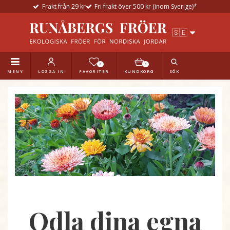
Frakt från 29 kr
Fri frakt över 500 kr (inom Sverige)*
0
0
MENY
LOGGA IN
FAVORITER
KUNDKORG
SÖK
Odla dina egna