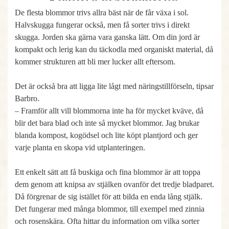
De flesta blommor trivs allra bäst när de får växa i sol.
Halvskugga fungerar också, men få sorter trivs i direkt
skugga. Jorden ska gärna vara ganska lätt. Om din jord är
kompakt och lerig kan du täckodla med organiskt material, då
kommer strukturen att bli mer lucker allt eftersom.
Det är också bra att ligga lite lågt med näringstillförseln, tipsar
Barbro.
– Framför allt vill blommorna inte ha för mycket kväve, då
blir det bara blad och inte så mycket blommor. Jag brukar
blanda kompost, kogödsel och lite köpt plantjord och ger
varje planta en skopa vid utplanteringen.
Ett enkelt sätt att få buskiga och fina blommor är att toppa
dem genom att knipsa av stjälken ovanför det tredje bladparet.
Då förgrenar de sig istället för att bilda en enda lång stjälk.
Det fungerar med många blommor, till exempel med zinnia
och rosenskära. Ofta hittar du information om vilka sorter