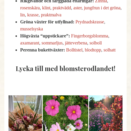
Rikgivande och färgglada ettåringar:
Zinnia
,
rosenskära
,
klint
,
praktvädd
,
aster
,
jungfrun i det gröna
,
lin
,
krasse
,
praktmalva
Gröna växter för utfyllnad:
Prydnadskrasse
,
musselsyska
Högväxta “uppstickare”:
Fingerborgsblomma
,
axamarant
,
sommarljus
,
jätteverbena
,
solboll
Perenna bukettväxter:
Bolltistel
,
blodtopp
,
solhatt
Lycka till med blomsterodlandet!