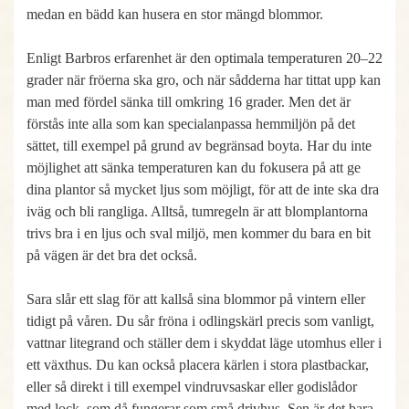
medan en bädd kan husera en stor mängd blommor.
Enligt Barbros erfarenhet är den optimala temperaturen 20–22
grader när fröerna ska gro, och när sådderna har tittat upp kan
man med fördel sänka till omkring 16 grader. Men det är
förstås inte alla som kan specialanpassa hemmiljön på det
sättet, till exempel på grund av begränsad boyta. Har du inte
möjlighet att sänka temperaturen kan du fokusera på att ge
dina plantor så mycket ljus som möjligt, för att de inte ska dra
iväg och bli rangliga. Alltså, tumregeln är att blomplantorna
trivs bra i en ljus och sval miljö, men kommer du bara en bit
på vägen är det bra det också.
Sara slår ett slag för att kallså sina blommor på vintern eller
tidigt på våren. Du sår fröna i odlingskärl precis som vanligt,
vattnar litegrand och ställer dem i skyddat läge utomhus eller i
ett växthus. Du kan också placera kärlen i stora plastbackar,
eller så direkt i till exempel vindruvsaskar eller godislådor
med lock, som då fungerar som små drivhus. Sen är det bara