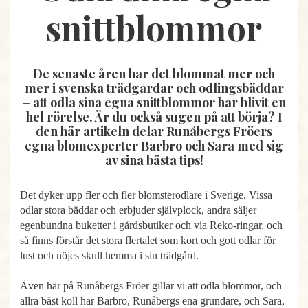
snittblommor
De senaste åren har det blommat mer och
mer i svenska trädgårdar och odlingsbäddar
– att odla sina egna snittblommor har blivit en
hel rörelse. Är du också sugen på att börja? I
den här artikeln delar Runåbergs Fröers
egna blomexperter Barbro och Sara med sig
av sina bästa tips!
Det dyker upp fler och fler blomsterodlare i Sverige. Vissa
odlar stora bäddar och erbjuder självplock, andra säljer
egenbundna buketter i gårdsbutiker och via Reko-ringar, och
så finns förstår det stora flertalet som kort och gott odlar för
lust och nöjes skull hemma i sin trädgård.
Även här på Runåbergs Fröer gillar vi att odla blommor, och
allra bäst koll har Barbro, Runåbergs ena grundare, och Sara,