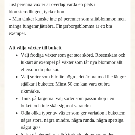
Just perenna växter är överlag värda en plats i
blomsterodlingen, tycker hon.
– Man tänker kanske inte på perenner som snittblommor, men
många fungerar jättebra. Fingerborgsblomma är ett bra
exempel.
Att välja växter till bukett
Välj frodiga växter som ger stor skörd. Rosenskära och
luktärt är exempel på växter som får nya blommor allt
eftersom du plockar.
Välj sorter som blir lite högre, det är bra med lite längre
stjälkar i buketter. Minst 50 cm kan vara ett bra
riktmärke.
Tänk på färgerna: välj sorter som passar ihop i en
bukett och inte skär sig mot varandra.
Odla olika typer av växter som ger variation i buketten:
några stora, några mindre, några runda, några spetsiga,
något gräs.
Satsa på eterneller, alltså torkade blommor, under