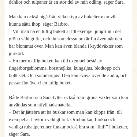
dahlior och tulpaner är en stor del av min odling, säger Sara.
Man kan också utgå från vilken typ av buketter man vill
kunna sätta ihop, säger Barbro.
– Vill man ha en luftig bukett är till exempel jungfrun i det
gröna väldigt fin, och lin som dessutom är fin även när den
har blommat över. Man kan även blanda i kryddväxter som
gurkört.
– En mer maffig bukett kan till exempel bestå av
fingerborgsblomma, borstnejlika, kungsljus, blodtopp och
bolltistel. Och sommarljus! Den kan sväva över de andra, och
passar fint även i en luftig bukett.
Både Barbro och Sara lyfter också fram gröna växter som kan
användas som utfyllnadsmaterial.
– Det är jättebra att ha buskar som man kan klippa från; till
exempel är havtorn väldigt fint. Ormbunkar, funkia och
vanliga rabattperenner funkar också bra som “fluff” i buketter,
säger Sara.