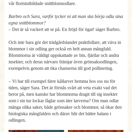
vår floristutbildade snittblomsodlare.
Barbro och Sara, varför tycker ni att man ska börja odla sina
egna snittblommor?
– Det är så vackert att se på. En fröjd för ögat! säger Barbro.
Och inte bara gör det trädgårdslandet praktfullare, att väva in
blommor i sin odling ger också en helt annan mångfald.
Blommorna är väldigt uppskattade av bin, fjärilar och andra
insekter, och deras närvaro främjar även grönsaksodlingen,
exempelvis genom att öka chanserna till god pollinering.
– Vi har till exempel färre kållarver hemma hos oss nu för
tiden, säger Sara. Det är förstås svårt att veta exakt vad det
beror på, men kanske har blommorna dragit till sig insekter
som i sin tur lockar fåglar som äter larverna? Om man odlar
många olika saker, både grönsaker och blommor, så ökar den
biologiska mångfalden och därav blir det bättre balans i
odlingen.