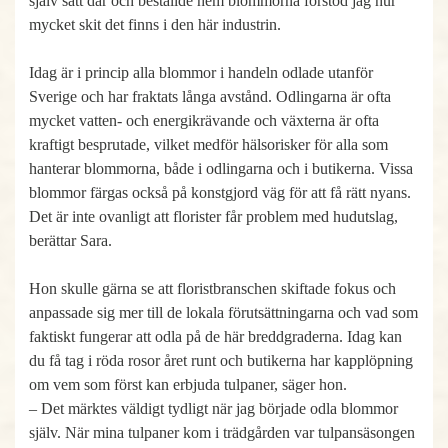
själv satt där och beställde hem blommorna förstod jag hur
mycket skit det finns i den här industrin.
Idag är i princip alla blommor i handeln odlade utanför
Sverige och har fraktats långa avstånd. Odlingarna är ofta
mycket vatten- och energikrävande och växterna är ofta
kraftigt besprutade, vilket medför hälsorisker för alla som
hanterar blommorna, både i odlingarna och i butikerna. Vissa
blommor färgas också på konstgjord väg för att få rätt nyans.
Det är inte ovanligt att florister får problem med hudutslag,
berättar Sara.
Hon skulle gärna se att floristbranschen skiftade fokus och
anpassade sig mer till de lokala förutsättningarna och vad som
faktiskt fungerar att odla på de här breddgraderna. Idag kan
du få tag i röda rosor året runt och butikerna har kapplöpning
om vem som först kan erbjuda tulpaner, säger hon.
– Det märktes väldigt tydligt när jag började odla blommor
själv. När mina tulpaner kom i trädgården var tulpansäsongen