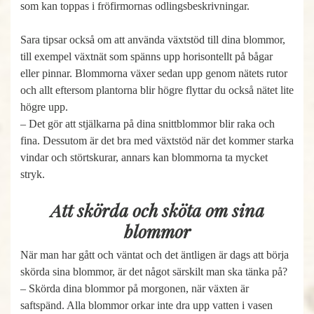
som kan toppas i fröfirmornas odlingsbeskrivningar.
Sara tipsar också om att använda växtstöd till dina blommor,
till exempel växtnät som spänns upp horisontellt på bågar
eller pinnar. Blommorna växer sedan upp genom nätets rutor
och allt eftersom plantorna blir högre flyttar du också nätet lite
högre upp.
– Det gör att stjälkarna på dina snittblommor blir raka och
fina. Dessutom är det bra med växtstöd när det kommer starka
vindar och störtskurar, annars kan blommorna ta mycket
stryk.
Att skörda och sköta om sina
blommor
När man har gått och väntat och det äntligen är dags att börja
skörda sina blommor, är det något särskilt man ska tänka på?
– Skörda dina blommor på morgonen, när växten är
saftspänd. Alla blommor orkar inte dra upp vatten i vasen