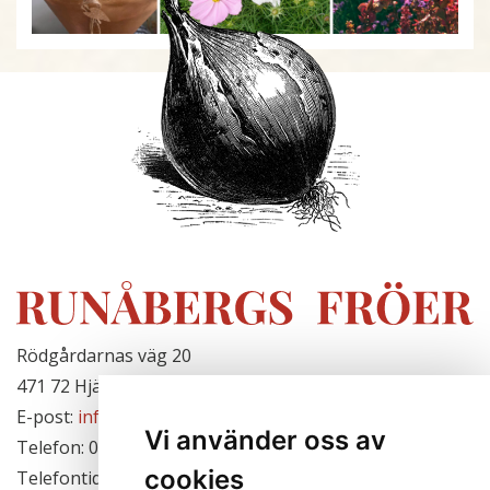
Rödgårdarnas väg 20
471 72 Hjälteby, Sverige
E-post:
info@runabergsfroer.se
Vi använder oss av
Telefon: 0303-777140
cookies
Telefontid: Stängt för säsongen