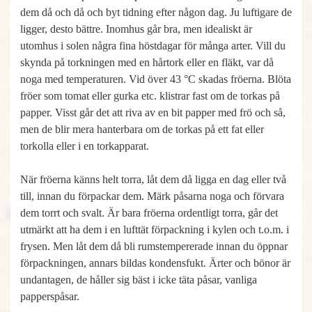
dem då och då och byt tidning efter någon dag. Ju luftigare de
ligger, desto bättre. Inomhus går bra, men idealiskt är
utomhus i solen några fina höstdagar för många arter. Vill du
skynda på torkningen med en hårtork eller en fläkt, var då
noga med temperaturen. Vid över 43 °C skadas fröerna. Blöta
fröer som tomat eller gurka etc. klistrar fast om de torkas på
papper. Visst går det att riva av en bit papper med frö och så,
men de blir mera hanterbara om de torkas på ett fat eller
torkolla eller i en torkapparat.
När fröerna känns helt torra, låt dem då ligga en dag eller två
till, innan du förpackar dem. Märk påsarna noga och förvara
dem torrt och svalt. Är bara fröerna ordentligt torra, går det
utmärkt att ha dem i en lufttät förpackning i kylen och t.o.m. i
frysen. Men låt dem då bli rumstempererade innan du öppnar
förpackningen, annars bildas kondensfukt. Ärter och bönor är
undantagen, de håller sig bäst i icke täta påsar, vanliga
papperspåsar.