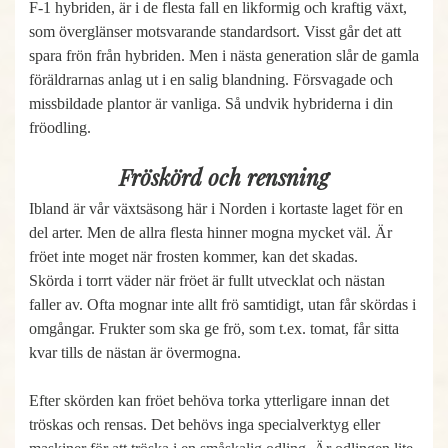
F-1 hybriden, är i de flesta fall en likformig och kraftig växt,
som överglänser motsvarande standardsort. Visst går det att
spara frön från hybriden. Men i nästa generation slår de gamla
föräldrarnas anlag ut i en salig blandning. Försvagade och
missbildade plantor är vanliga. Så undvik hybriderna i din
fröodling.
Fröskörd och rensning
Ibland är vår växtsäsong här i Norden i kortaste laget för en
del arter. Men de allra flesta hinner mogna mycket väl. Är
fröet inte moget när frosten kommer, kan det skadas.
Skörda i torrt väder när fröet är fullt utvecklat och nästan
faller av. Ofta mognar inte allt frö samtidigt, utan får skördas i
omgångar. Frukter som ska ge frö, som t.ex. tomat, får sitta
kvar tills de nästan är övermogna.
Efter skörden kan fröet behöva torka ytterligare innan det
tröskas och rensas. Det behövs inga specialverktyg eller