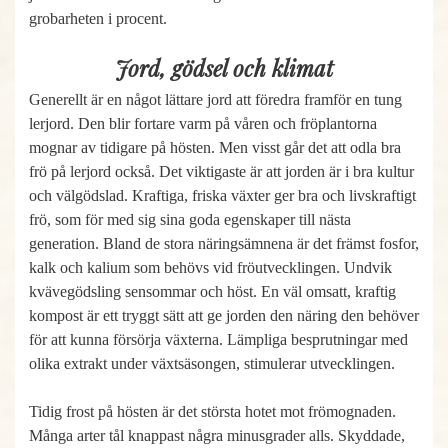
grobarheten i procent.
Jord, gödsel och klimat
Generellt är en något lättare jord att föredra framför en tung
lerjord. Den blir fortare varm på våren och fröplantorna
mognar av tidigare på hösten. Men visst går det att odla bra
frö på lerjord också. Det viktigaste är att jorden är i bra kultur
och välgödslad. Kraftiga, friska växter ger bra och livskraftigt
frö, som för med sig sina goda egenskaper till nästa
generation. Bland de stora näringsämnena är det främst fosfor,
kalk och kalium som behövs vid fröutvecklingen. Undvik
kvävegödsling sensommar och höst. En väl omsatt, kraftig
kompost är ett tryggt sätt att ge jorden den näring den behöver
för att kunna försörja växterna. Lämpliga besprutningar med
olika extrakt under växtsäsongen, stimulerar utvecklingen.
Tidig frost på hösten är det största hotet mot frömognaden.
Många arter tål knappast några minusgrader alls. Skyddade,