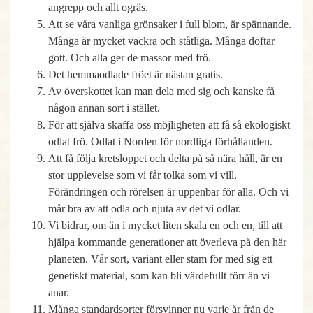
angrepp och allt ogräs.
Att se våra vanliga grönsaker i full blom, är spännande.
Många är mycket vackra och ståtliga. Många doftar
gott. Och alla ger de massor med frö.
Det hemmaodlade fröet är nästan gratis.
Av överskottet kan man dela med sig och kanske få
någon annan sort i stället.
För att själva skaffa oss möjligheten att få så ekologiskt
odlat frö. Odlat i Norden för nordliga förhållanden.
Att få följa kretsloppet och delta på så nära håll, är en
stor upplevelse som vi får tolka som vi vill.
Förändringen och rörelsen är uppenbar för alla. Och vi
mår bra av att odla och njuta av det vi odlar.
Vi bidrar, om än i mycket liten skala en och en, till att
hjälpa kommande generationer att överleva på den här
planeten. Vår sort, variant eller stam för med sig ett
genetiskt material, som kan bli värdefullt förr än vi
anar.
Många standardsorter försvinner nu varje år från de