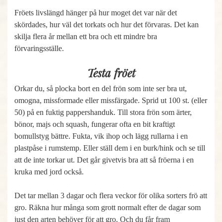
Fröets livslängd hänger på hur moget det var när det
skördades, hur väl det torkats och hur det förvaras. Det kan
skilja flera år mellan ett bra och ett mindre bra
förvaringsställe.
Testa fröet
Orkar du, så plocka bort en del frön som inte ser bra ut,
omogna, missformade eller missfärgade. Sprid ut 100 st. (eller
50) på en fuktig pappershanduk. Till stora frön som ärter,
bönor, majs och squash, fungerar ofta en bit kraftigt
bomullstyg bättre. Fukta, vik ihop och lägg rullarna i en
plastpåse i rumstemp. Eller ställ dem i en burk/hink och se till
att de inte torkar ut. Det går givetvis bra att så fröerna i en
kruka med jord också.
Det tar mellan 3 dagar och flera veckor för olika sorters frö att
gro. Räkna hur många som grott normalt efter de dagar som
just den arten behöver för att gro. Och du får fram