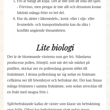
Frö är billigt att köpa. Det är inte lönt att odla det själv.
- Förvisso, men pengar är inte allt och dessutom kostar
faktiskt många fröer en hel del.
Har du aktier i läkemedels-, kemi- eller i olje- eller
livsmedels- och transportindustrin kan du råka i
konflikt angående lönsamheten.
Lite biologi
Det är de blommande växterna som ger frö. Ståndarna
producerar pollen, frömjöl, som när det når märket på
pistillen, skickar ner en pollenslang genom stiftet till
fruktämnet. I denna pollenslang tar sig sedan en fruktsam
cellkärna ner till fröembryot och befruktar det. Det kan finnas
många fröämnen i samma fruktämne, som sedan utvecklas till
en frukt med mogna frön i.
Självbefruktande kallas de växter som klarar sin befruktning
utan hjälp. Oftast har befruktningen skett redan innan