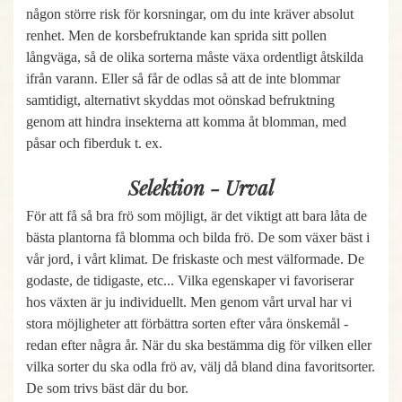
någon större risk för korsningar, om du inte kräver absolut
renhet. Men de korsbefruktande kan sprida sitt pollen
långväga, så de olika sorterna måste växa ordentligt åtskilda
ifrån varann. Eller så får de odlas så att de inte blommar
samtidigt, alternativt skyddas mot oönskad befruktning
genom att hindra insekterna att komma åt blomman, med
påsar och fiberduk t. ex.
Selektion - Urval
För att få så bra frö som möjligt, är det viktigt att bara låta de
bästa plantorna få blomma och bilda frö. De som växer bäst i
vår jord, i vårt klimat. De friskaste och mest välformade. De
godaste, de tidigaste, etc... Vilka egenskaper vi favoriserar
hos växten är ju individuellt. Men genom vårt urval har vi
stora möjligheter att förbättra sorten efter våra önskemål -
redan efter några år. När du ska bestämma dig för vilken eller
vilka sorter du ska odla frö av, välj då bland dina favoritsorter.
De som trivs bäst där du bor.