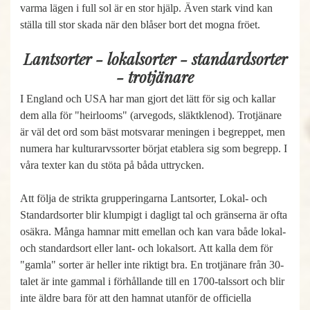
varma lägen i full sol är en stor hjälp. Även stark vind kan
ställa till stor skada när den blåser bort det mogna fröet.
Lantsorter - lokalsorter - standardsorter
- trotjänare
I England och USA har man gjort det lätt för sig och kallar
dem alla för "heirlooms" (arvegods, släktklenod). Trotjänare
är väl det ord som bäst motsvarar meningen i begreppet, men
numera har kulturarvssorter börjat etablera sig som begrepp. I
våra texter kan du stöta på båda uttrycken.
Att följa de strikta grupperingarna Lantsorter, Lokal- och
Standardsorter blir klumpigt i dagligt tal och gränserna är ofta
osäkra. Många hamnar mitt emellan och kan vara både lokal-
och standardsort eller lant- och lokalsort. Att kalla dem för
"gamla" sorter är heller inte riktigt bra. En trotjänare från 30-
talet är inte gammal i förhållande till en 1700-talssort och blir
inte äldre bara för att den hamnat utanför de officiella