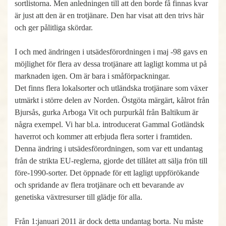
sortlistorna. Men anledningen till att den borde få finnas kvar
är just att den är en trotjänare. Den har visat att den trivs här
och ger pålitliga skördar.
I och med ändringen i utsädesförordningen i maj -98 gavs en
möjlighet för flera av dessa trotjänare att lagligt komma ut på
marknaden igen. Om är bara i småförpackningar.
Det finns flera lokalsorter och utländska trotjänare som växer
utmärkt i större delen av Norden. Östgöta märgärt, kålrot från
Bjursås, gurka Arboga Vit och purpurkål från Baltikum är
några exempel. Vi har bl.a. introducerat Gammal Gotländsk
haverrot och kommer att erbjuda flera sorter i framtiden.
Denna ändring i utsädesförordningen, som var ett undantag
från de strikta EU-reglerna, gjorde det tillåtet att sälja frön till
före-1990-sorter. Det öppnade för ett lagligt uppförökande
och spridande av flera trotjänare och ett bevarande av
genetiska växtresurser till glädje för alla.
Från 1:januari 2011 är dock detta undantag borta. Nu måste