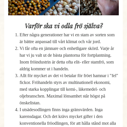
Varför ska vi odla frö själva?
Efter några generationer har vi en stam av sorten som
är bättre anpassad till vårt klimat och vår jord.
Vi får ofta en jämnare och enhetligare skörd. Varje år
har vi ju valt ut de bästa plantorna för fortplantning.
Inom fröindustrin är detta ofta elit- eller stamfrö, som
aldrig kommer ut i handeln.
Allt för mycket av det vi betalar för fröet hamnar i "fel"
fickor. Fröhandeln styrs av multinationell ekonomi,
med starka kopplingar till kemi-, läkemedel- och
oljebranschen. Maximal lönsamhet står högst på
önskelistan.
I utsädesodlingen finns inga gränsvärden. Inga
karensdagar. Och det krävs mycket gifter i den
konventionella fröodlingen, för att hålla stånd mot alla