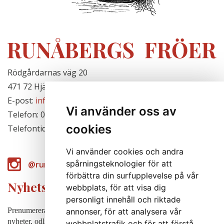
Rödgårdarnas väg 20
471 72 Hjälteby, Sverige
E-post:
info@runabergsfroer.se
Vi använder oss av
Telefon: 0303-777140
cookies
Telefontid: Stängt för säsongen
Vi använder cookies och andra
spårningsteknologier för att
@runabergsfroer
förbättra din surfupplevelse på vår
Nyhetsbrev
webbplats, för att visa dig
personligt innehåll och riktade
Prenumerera på vårt nyhetsbrev för att några gånger per år få
annonser, för att analysera vår
nyheter, odlingstips m.m.
webbplatstrafik och för att förstå