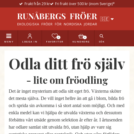
Frakt från 29 kr
Fri frakt över 500 kr (inom Sverige)*
0
0
MENY
LOGGA IN
FAVORITER
KUNDKORG
SÖK
Odla ditt frö själv
- lite om fröodling
Det är inget mysterium att odla sitt eget frö. Växterna sköter
det mesta själva. De vill inget hellre än att gå i blom, bilda frö
och sprida sin avkomma i så stort antal som möjligt. Och med
enkla medel kan vi hjälpa de utvalda växterna och dessutom
förbättra vårt utsäde genom selektion år efter år. I årtusenden
har odlare samlat sitt utvalda frö, utan hjälp av vare sig