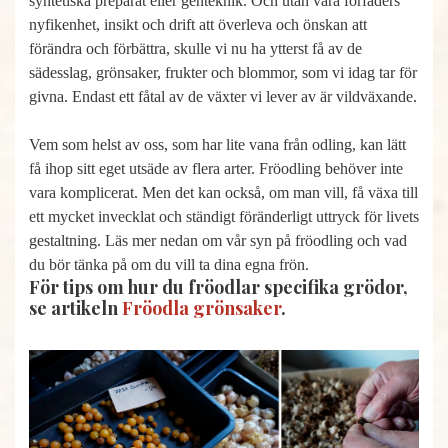
syntetiska preparat eller genteknik. Och utan våra förfäders
nyfikenhet, insikt och drift att överleva och önskan att
förändra och förbättra, skulle vi nu ha ytterst få av de
sädesslag, grönsaker, frukter och blommor, som vi idag tar för
givna. Endast ett fåtal av de växter vi lever av är vildväxande.
Vem som helst av oss, som har lite vana från odling, kan lätt
få ihop sitt eget utsäde av flera arter. Fröodling behöver inte
vara komplicerat. Men det kan också, om man vill, få växa till
ett mycket invecklat och ständigt föränderligt uttryck för livets
gestaltning. Läs mer nedan om vår syn på fröodling och vad
du bör tänka på om du vill ta dina egna frön.
För tips om hur du fröodlar specifika grödor,
se artikeln
Fröodla grönsaker
.