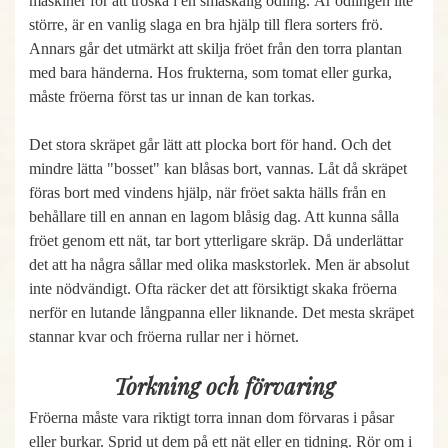
maskiner för att tröska i en småskalig odling. Är odlingen lite
större, är en vanlig slaga en bra hjälp till flera sorters frö.
Annars går det utmärkt att skilja fröet från den torra plantan
med bara händerna. Hos frukterna, som tomat eller gurka,
måste fröerna först tas ur innan de kan torkas.
Det stora skräpet går lätt att plocka bort för hand. Och det
mindre lätta "bosset" kan blåsas bort, vannas. Låt då skräpet
föras bort med vindens hjälp, när fröet sakta hälls från en
behållare till en annan en lagom blåsig dag. Att kunna sålla
fröet genom ett nät, tar bort ytterligare skräp. Då underlättar
det att ha några sållar med olika maskstorlek. Men är absolut
inte nödvändigt. Ofta räcker det att försiktigt skaka fröerna
nerför en lutande långpanna eller liknande. Det mesta skräpet
stannar kvar och fröerna rullar ner i hörnet.
Torkning och förvaring
Fröerna måste vara riktigt torra innan dom förvaras i påsar
eller burkar. Sprid ut dem på ett nät eller en tidning. Rör om i